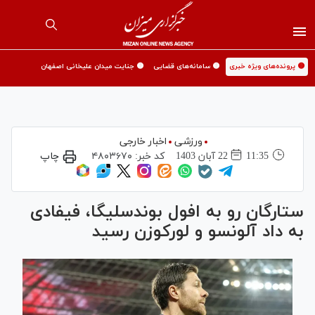
🟡 پرونده‌های ویژه خبری
🟡 سامانه‌های قضایی
🟡 جنایت میدان علیخانی اصفهان
ورزشی
اخبار خارجی
11:35
22 آبان 1403
کد خبر:
۴۸۰۳۶۷۰
چاپ
ستارگان رو به افول بوندسلیگا، فیفادی
به داد آلونسو و لورکوزن رسید