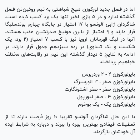
اما در فصل جدید لورکوزن هیچ شباهتی به تیم روئین‌تن فصل
گذشته ندارد و در ۵ بازی اخیر تنها یک برد کسب کرده است.
شاگردان ژابی آلونسو با ۱۷ امتیاز در جایگاه چهارم بوندسلیگا
قرار دارند و ۹ امتیاز از بایرن مونیخ صدرنشین عقب هستند.
آنها در لیگ قهرمانان اروپا نیز با کسب ۷ امتیاز (۲ برد، یک
شکست و یک تساوی) در رده سیزدهم جدول قرار دارند. در
ادامه به نتایج ۵ دیدار گذشته این تیم در رقابت‌های مختلف
خواهیم پرداخت.
بایرلورکوزن ۲ - ۲ وردربرمن
بایرلورکوزن صفر - ۳ الورسبرگ
بایرلورکوزن صفر - صفر اشتوتگارت
بایرلورکوزن ۴ - صفر لیورپول
بایرلورکوزن یک - یک بوخوم
با این حال شاگردان آلونسو تقریبا ۱۰ روز فرصت دارند تا از
تعطیلات فیفادی بهترین بهره را ببرند و دوباره به شرایط ایده
آل خودشان بازگردند.