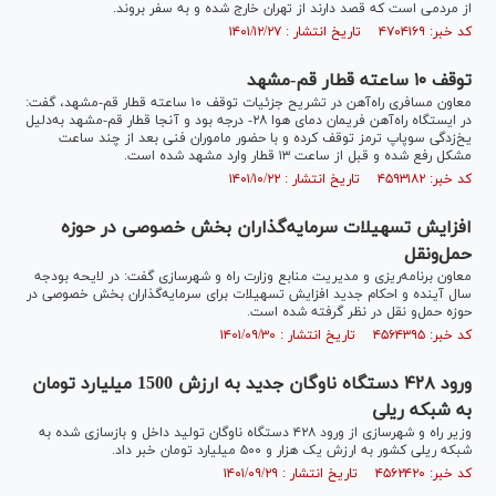
از مردمی است که قصد دارند از تهران خارج شده و به سفر بروند.
کد خبر: ۴۷۰۴۱۶۹ تاریخ انتشار : ۱۴۰۱/۱۲/۲۷
توقف ۱۰ ساعته قطار قم-مشهد
معاون مسافری راه‌آهن در تشریح جزئیات توقف ۱۰ ساعته قطار قم-مشهد، گفت:
در ایستگاه راه‌آهن فریمان دمای هوا ۲۸- درجه بود و آنجا قطار قم-مشهد به‌دلیل
یخ‌زدگی سوپاپ ترمز توقف کرده و با حضور ماموران فنی بعد از چند ساعت
مشکل رفع شده و قبل از ساعت ۱۳ قطار وارد مشهد شده است.
کد خبر: ۴۵۹۳۱۸۲ تاریخ انتشار : ۱۴۰۱/۱۰/۲۲
افزایش تسهیلات سرمایه‌گذاران بخش خصوصی در حوزه
حمل‌ونقل
معاون برنامه‌ریزی و مدیریت منابع وزارت راه و شهرسازی گفت: در لایحه بودجه
سال آینده و احکام جدید افزایش تسهیلات برای سرمایه‌گذاران بخش خصوصی در
حوزه حمل‌و نقل در نظر گرفته شده است.
کد خبر: ۴۵۶۴۳۹۵ تاریخ انتشار : ۱۴۰۱/۰۹/۳۰
ورود ۴۲۸ دستگاه ناوگان جدید به ارزش 1500 میلیارد تومان
به شبکه ریلی
وزیر راه و شهرسازی از ورود ۴۲۸ دستگاه ناوگان تولید داخل و بازسازی شده به
شبکه ریلی کشور به ارزش یک هزار و ۵۰۰ میلیارد تومان خبر داد.
کد خبر: ۴۵۶۲۴۲۰ تاریخ انتشار : ۱۴۰۱/۰۹/۲۹