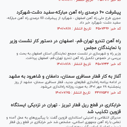
کد خبر: ۴۵۱۲۷۲۱ تاریخ انتشار : ۱۴۰۱/۰۸/۲۲
پیشرفت ۶۰ درصدی راه آهن مبارکه-سفید دشت-شهرکرد
مجری طرح‌ ملی راه آهن اصفهان - شهرکرد از پیشرفت 60 درصدی راه آهن مبارکه-
سفید دشت- شهرکرد خبر داد.
کد خبر: ۴۵۰۷۴۹۶ تاریخ انتشار : ۱۴۰۱/۰۸/۱۸
راه آهن تندرو تهران-قم- اصفهان در دستور کار نشست وزیر
با نمایندگان مجلس
وزیر راه و شهرسازی در نشست مجمع نمایندگان استان اصفهان به بحث و
بررسی در خصوص تکمیل راه آهن تندرو تهران-قم- اصفهان پرداخت.
کد خبر: ۴۵۰۷۲۴۴ تاریخ انتشار : ۱۴۰۱/۰۸/۱۸
آغاز به کار قطار مسافری سمنان، دامغان و شاهرود به مشهد
در ادامه برنامه راه‌اندازی قطارهای جدید، قطار مسافری سمنان- مشهد از روز
پنجشنبه ۲۸ مهر ۱۴۰۱، به صورت روزانه راه‌اندازی می‌شود.
کد خبر: ۴۴۷۷۵۴۷ تاریخ انتشار : ۱۴۰۱/۰۷/۲۵
خرابکاری در قطع ریل قطار تبریز - تهران در نزدیکی ایستگاه
قزوین تکذیب شد
مدیرکل انتظامی و امنیتی استانداری قزوین گفت: با پیگیری‌های به عمل آمده و
تماس با راه آهن جمهوری اسلامی، مشخص شد خبر خرابکاری در قطع ریل قطار
تبریز - تهران از اساس کذب بوده است.