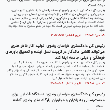
بوده است
رئیس کل دادگستری خراسان رضوی توسعه نهاد‌های شبه قضایی نظیر داوری،
میانجی‌گری و شورا‌های حل اختلاف را از کلید‌های اصلی کاهش حجم ورودی
پرونده‌ها به دستگاه قضایی و جلوگیری از فشار بیش از حد بر منابع انسانی و
قضات دانست و گفت: تکیه به فرهنگ «صلح و سازش» به جای ارجاع تمامی
اختلافات به مراجع رسمی ضرورتی است که باید در تمام سطوح جامعه نهادینه
شود.
کد خبر: ۴۹۱۱۸۷۱ تاریخ انتشار : ۱۴۰۵/۰۵/۱۵
رئیس کل دادگستری خراسان رضوی: تولید آثار فاخر هنری
می‌تواند نقشی ماندگار در تربیت نسل آینده و تعمیق باور‌های
فرهنگی و دینی جامعه ایفا کند
رئیس کل دادگستری خراسان رضوی با تأکید بر ضرورت ثبت و ماندگار کردن
اقدامات خیرخواهانه، گفت: فعالیت‌های ارزشمند خیران، به‌ویژه افرادی که با
وجود توان مالی محدود در مسیر ساخت و توسعه مراکز فرهنگی و آموزشی گام
برداشته‌اند، باید به صورت دقیق مستندسازی شود تا به عنوان الگویی ماندگار
برای نسل‌های آینده مورد استفاده قرار گیرد.
کد خبر: ۴۹۱۱۸۰۲ تاریخ انتشار : ۱۴۰۵/۰۵/۱۵
رئیس کل دادگستری خراسان رضوی: دستگاه قضایی برای
خدمت‌رسانی به زائران و مجاوران بارگاه منور رضوی آماده
است