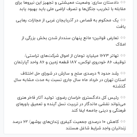
دادستان ساری: وضعیت معیشتی و تجهیز این نیرو‌ها برای
مقابله با تخریب جنگل‌ها و تصرف اراضی ملی باید بهبود یابد
یک محکوم به قصاص در آذربایجان‌ غربی از مجازات رهایی
یافت
تعارض قوانین؛ مانع پنهان سنددار شدن بخش بزرگی از
املاک
تهاتر ۱۶۷۳ میلیارد تومان از اموال شرکت‌های تراستی/
توقیف ۸۶ خودروی لوکس، ۱۸۷ قطعه زمین و ۸۶ واحد آپارتمان
رشد حدود ۹ درصدی صلح و سازش در شورای حل اختلاف
استان تهران در خرداد ماه سال جاری نسبت به مدت مشابه سال
گذشته
رئیس کل دادگستری خراسان رضوی: تولید آثار فاخر هنری
می‌تواند نقشی ماندگار در تربیت نسل آینده و تعمیق باور‌های
فرهنگی و دینی جامعه ایفا کند
کاهش ۱۰ درصدی جمعیت کیفری زندان‌های بوشهر/ ۶۲ درصد
زندانیان واجد شرایط شاغل هستند