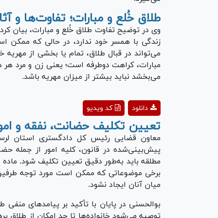
طلاق خُلع و مبارات؛ تفاوت‌ها و آث
وی در توضیح تفاوت طلاق خُلع و مبارات، بیان کرد:
زندگی با همسر خود ندارد، در حالی که ممکن اس
می‌تواند در قبال طلاق، تمام یا بخشی از مهریه 
مبارات، کراهت دوطرفه است؛ یعنی زن و مرد هر دو 
می‌بخشد نباید بیشتر از میزان مهریه باشد.
ay
دانلود
کد ویدیو
deo
تع
یین تکلیف حضانت، نفقه و امور
معاون قضایی رئیس کل دادگستری استان لرستا
پیش‌بینی‌شده در قانون، کلیه امور از جمله حضا
برخی موضوعاتی که ممکن است مورد توجه طرفین
میان آنان ایجاد نشود.
بوالحسنی در پایان با تأکید بر پیامد‌های منفی ط
توصیه می‌شود خانواده‌ها تا حد امکان از طلاق پرهی