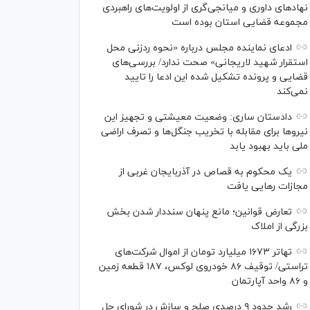
نهاد‌های داوری و میانجی‌گری از اولویت‌های راهبردی
مجموعه قضایی استان بوده است
ادعای نماینده مجلس درباره «نحوه ردزنی محل
استقرار شهید لاریجانی» صحت ندارد/ بررسی‌های
قضایی و پرونده تشکیل شده این ادعا را تایید
نمی‌کند
دادستان ساری: وضعیت معیشتی و تجهیز این
نیرو‌ها برای مقابله با تخریب جنگل‌ها و تصرف اراضی
ملی باید بهبود یابد
یک محکوم به قصاص در آذربایجان‌ غربی از
مجازات رهایی یافت
تعارض قوانین؛ مانع پنهان سنددار شدن بخش
بزرگی از املاک
تهاتر ۱۶۷۳ میلیارد تومان از اموال شرکت‌های
تراستی/ توقیف ۸۶ خودروی لوکس، ۱۸۷ قطعه زمین
و ۸۶ واحد آپارتمان
رشد حدود ۹ درصدی صلح و سازش در شورای حل