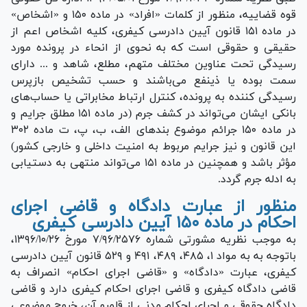
قوه قضاییه، منظور از کلمات «افراد» در ماده ۱۵۰ و «اشخاص»
در ماده ۱۵۱ قانون آیین دادرسی کیفری، کلیه اشخاص اعم از
حقیقی و حقوقی است که به نحوی از انحاء در پرونده مورد
رسیدگی تحت عناوین مختلف متهم، مطلع، شاهد و ... دارای
سمت بوده یا ذینفع می‌باشند و حسب تشخیص بازپرس
رسیدگی کننده به پرونده، کنترل ارتباط مخابراتی یا حساب‌های
بانکی ایشان می‌تواند در کشف جرم (در ماده ۱۵۱ مطلق جرایم و
در ماده ۱۵۰ جرائم موضوع بند‌های الف، ب، پ، ت ماده ۳۰۲
این قانون و نیز جرایم مربوط به امنیت داخلی و خارجی کشور)
مؤثر باشد و همچنین در ماده ۱۵۱ می‌تواند منتهی به دستیابی
به ادله جرم گردد.
منظور از عبارت دادگاه و قاضی اجرای
احکام در ماده ۱۵۰ آیین دادرسی کیفری
به موجب نظریه مشورتی شماره ۷/۹۶/۲۵۷۶ مورخ ۱۳۹۶/۱۰/۲۶،
باتوجه به به مواد ۱، ۴۸۵، ۴۸۹، ۴۹۱ و ۵۲۹ قانون آیین دادرسی
کیفری، عبارت «دادگاه» و «قاضی اجرای احکام» انصراف به
قاضی دادگاه کیفری و قاضی اجرای احکام کیفری دارد و قاضی
دادگاه حقوقی و اجرای احکام مدنی از قلمرو آن، خروج موضوعی