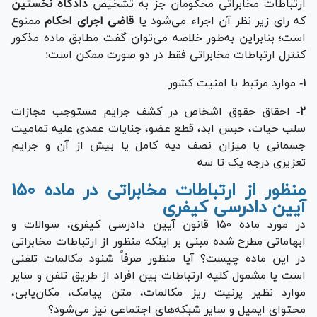
ارتباطات مخابراتی محکومان جز به تشخیص
دادگاه نخستین
که رای زیر نظر آن اجراء می‌شود یا
قاضی اجرای احکام
ممنوع
است؛ بنابراین به‌طور خلاصه می‌توان گفت مطابق ماده مذکور
کنترل ارتباطات مخابراتی فقط در دو صورت ممکن است:
۱-
موارد مرتبط با امنیت کشور
۲
- احقاق حقوق اشخاص در کشف جرایم مستوجب مجازات
سلب حیات، حبس ابد، قطع عضو، جنایات عمدی علیه تمامیت
جسمانی با میزان نصف دیه کامل یا بیش از آن و جرایم
تعزیری درجه یک تا سه
منظور از ارتباطات مخابراتی در ماده ۱۵۰
آیین دادرسی کیفری
در مورد ماده ۱۵۰ قانون آیین دادرسی کیفری، سوالات و
ابهاماتی مطرح شده مبنی بر اینکه منظور از ارتباطات مخابراتی
در این ماده چیست؟ آیا منظور صرفاً شنود مکالمات تلفنی
است یا مشمول کلیه ارتباطات بین افراد از طریق تلفن و سایر
موارد نظیر پرنیت ریز مکالمات، متن پیامک، مکان‌یابی،
محتوای ایمیل و سایر شبکه‌های اجتماعی نیز می‌شود؟