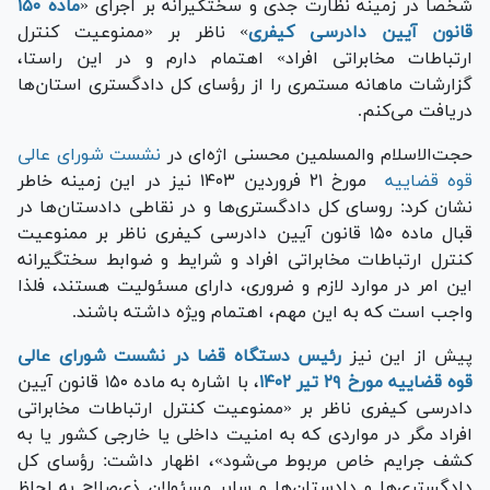
شخصاً در زمینه نظارت جدی و سختگیرانه بر اجرای «
ماده ۱۵۰
قانون آیین دادرسی کیفری
» ناظر بر «ممنوعیت کنترل
ارتباطات مخابراتی افراد» اهتمام دارم و در این راستا،
گزارشات ماهانه مستمری را از رؤسای کل دادگستری استان‌ها
دریافت می‌کنم.
حجت‌الاسلام والمسلمین محسنی اژه‌ای در
نشست شورای عالی
قوه قضاییه
مورخ ۲۱ فروردین ۱۴۰۳ نیز در این زمینه خاطر
نشان کرد: روسای کل دادگستری‌ها و در نقاطی دادستان‌ها در
قبال ماده ۱۵۰ قانون آیین دادرسی کیفری ناظر بر ممنوعیت
کنترل ارتباطات مخابراتی افراد و شرایط و ضوابط سختگیرانه
این امر در موارد لازم و ضروری، دارای مسئولیت هستند، فلذا
واجب است که به این مهم، اهتمام ویژه داشته باشند.
پیش از این نیز
رئیس دستگاه قضا در نشست شورای عالی
قوه قضاییه مورخ ۲۹ تیر ۱۴۰۲
، با اشاره به ماده ۱۵۰ قانون آیین
دادرسی کیفری ناظر بر «ممنوعیت کنترل ارتباطات مخابراتی
افراد مگر در مواردی که به امنیت داخلی یا خارجی کشور یا به
کشف جرایم خاص مربوط می‌شود»، اظهار داشت: رؤسای کل
دادگستری‌ها و دادستان‌ها و سایر مسئولان ذی‌صلاح به لحاظ