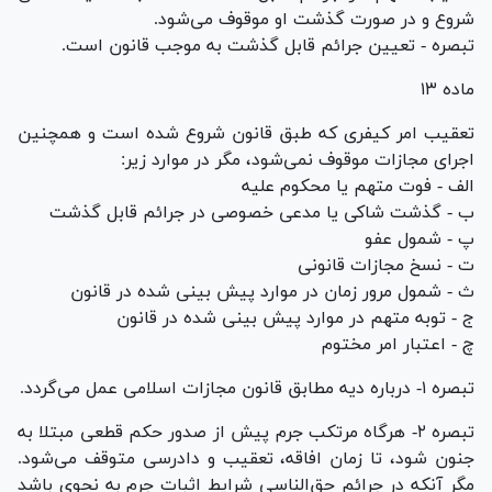
شروع و در صورت گذشت او موقوف می‌شود.
تبصره - تعیین جرائم قابل گذشت به موجب قانون است.
ماده ۱۳
تعقیب امر کیفری که طبق قانون شروع شده است و همچنین
اجرای مجازات موقوف نمی‌شود، مگر در موارد زیر:
الف - فوت متهم یا محکوم علیه
ب - گذشت شاکی یا مدعی خصوصی در جرائم قابل گذشت
پ - شمول عفو
ت - نسخ مجازات قانونی
ث - شمول مرور زمان در موارد پیش بینی شده در قانون
ج - توبه متهم در موارد پیش بینی شده در قانون
چ - اعتبار امر مختوم
تبصره ۱- درباره دیه مطابق قانون مجازات اسلامی عمل می‌گردد.
تبصره ۲- هرگاه مرتکب جرم پیش از صدور حکم قطعی مبتلا به
جنون شود، تا زمان افاقه، تعقیب و دادرسی متوقف می‌شود.
مگر آنکه در جرائم حق‌الناسی شرایط اثبات جرم به نحوی باشد