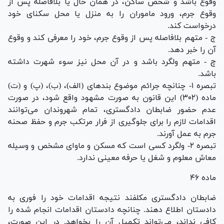
وقوع باشد و شخص ساکن، در همان حال یا بلافاصله پس از
وقوع جرم، ورود ماموران را به منزل یا محل سکنای خود
درخواست کند.
ج - متهم بلافاصله پس از وقوع جرم، خود را معرفی کند و وقوع
آن را خبر دهد.
چ - متهم ولگرد باشد و در آن محل نیز سوء شهرت داشته
باشد.
تبصره ۱- چنانچه جرائم موضوع بند‌های (الف)، (ب)، (پ) و (ت)
ماده (۳۰۲) این قانون به صورت مشهود واقع شود، در صورت
عدم حضور ضابطان دادگستری، تمام شهروندان می‌توانند
اقدامات لازم را برای جلوگیری از فرار مرتکب جرم و حفظ صحنه
جرم به عمل آورند.
تبصره ۲- ولگرد کسی است که مسکن و ماوای مشخص و وسیله
معاش معلوم و شغل یا حرفه معینی ندارد.
ماده ۴۶
ضابطان دادگستری مکلفند نتیجه اقدامات خود را فوری به
دادستان اطلاع دهند. چنانچه دادستان اقدامات انجام شده را
کافی نداند، می‌تواند تکمیل آن را بخواهد. در این صورت،