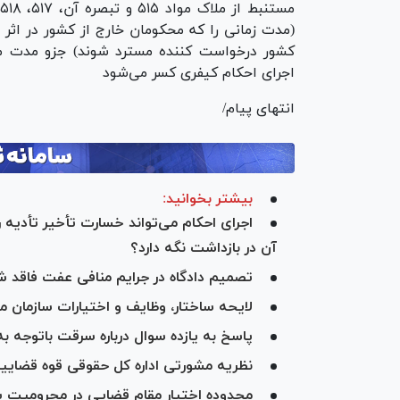
مستنبط از ملاک مواد ۵۱۵ و تبصره آن، ۵۱۷، ۵۱۸ و تبصره آن از
(مدت زمانی را که محکومان خارج از کشور در اثر ا
کشور درخواست کننده مسترد شوند) جزو مدت 
اجرای احکام کیفری کسر می‌شود
انتهای پیام/
بیشتر بخوانید:
اجرای احکام می‌تواند خسارت تأخیر تأدیه 
آن در بازداشت نگه دارد؟
تصمیم دادگاه در جرایم منافی عفت فاقد
لایحه ساختار، وظایف و اختیارات سازمان 
پاسخ به یازده سوال درباره سرقت باتوجه به اصلاح ماده ۱۰۴ قا
نظریه مشورتی اداره کل حقوقی قوه قضاییه
محدوده اختیار مقام قضایی در محرومیت یا م