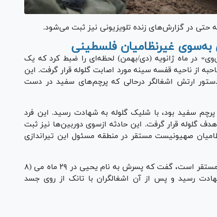
 که حتی در گزارش‌های زنده تلویزیونی نیز ثبت می‌شود.
ی به‌سوی غیرنظامیان فلسطینی
‌وی» در ماه ژانویه (دی/بهمن) لحظه‌ای را ضبط کرد که یک
یان مصاحبه از ناحیه قفسه سینه مورد اصابت گلوله قرار گرفت. این
دستور ارتش اشغالگر درحالی که پرچم‌های سفید در دست
 پرچم سفید بود، با شلیک گلوله به شهادت رسید. این فرد
دف گلوله قرار گرفت. این حادثه ازسوی دوربین‌ها نیز ثبت
امیان صهیونیست مستقر در منطقه مسئول این تیراندازی
معتصم دلول، خبرنگار فلسطینی که در شمال غزه مستقر است، گفت که پسرش به نام یحیی در ۲۹ ماه می (۸
هادت رسید و پس از آن اشغالگران با تانک از روی جسد