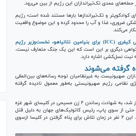
 حمله‌های عمدی تک‌تیراندازان این رژیم از بین می‌رود.
ای کوادکوپتر و تک‌تیرانداز‌ها بار‌ها مستند شده است؛ رژیم
ی ضروری، غذا و آب را محدود کرده و این موضوع واقعیت
ار می‌کند.
حکم بازداشت صادرشده ازسوی دیوان بین‌المللی کیفری (ICC) برای بنیامین نتانیاهو، نخست‌وزیر رژیم
واهی دیگری بر این است که این یک جنگ متعارف نیست.
 نیت نسل‌کشی اشاره دارد.
ه گرفته می‌شوند
ازان صهیونیست به غیرنظامیان توجه رسانه‌های بین‌المللی
تژی نظامی رژیم صهیونیستی به‌طور معمول نادیده گرفته
نخستین مورد مهمی که در رسانه‌های غربی خبرساز شد، به شهادت رساندن ۲ زن مسیحی در کلیسای شهر غزه
آذر ۱۴۰۲) بود. این حادثه حتی از سوی پاپ، رئیس کاتولیک‌های جهان به دلیل قتل
مادر کاتولیک فلسطینی و دخترش که محکوم شد. این ۲ نفر در زمان تلاش برای پناه گرفتن در کلیسا ازسوی