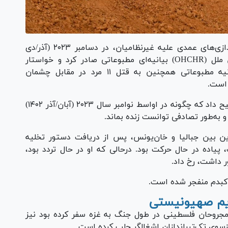
پس از به‌دست آمدن شواهد بی‌شماری از تیراندازی‌های عمدی علیه غیرنظامیان، در دسامبر ۲۰۲۳ (آذر/دی
۱۴۰۲)، دفتر کمیساریای عالی حقوق بشر سازمان ملل (OHCHR) بیانیه‌ای مطبوعاتی صادر کرد و خواستار
پاسخگویی و تحقیق در این مورد شد. در بیانیه مطبوعاتی همچنین به قتل ۱۱ مرد در مقابل چشمان
 است.
یاسین، مرد جوانی از اردوگاه آوارگان جبالیا، توضیح داد که چگونه در اواسط نوامبر سال ۲۰۲۳ (آبان/آذر ۱۴۰۲)
به‌طور تصادفی توانست زنده بماند.
دین بین جبالیا و خان‌یونس، پس از دریافت دستور تخلیه
یاده در حال حرکت بود. درحالی که او در حال تردد بود،
 داشت، رخ داد.
کبدم منفجر شده است.
ژیم صهیونیستی
ی مجروحان فلسطینی در طول جنگ به غزه سفر کرده بود نیز
زسوی تک‌تیراندازان اشغالگر جلب کرده است.