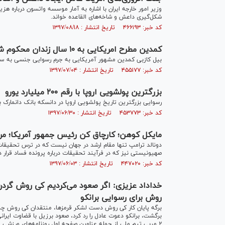
وزیر امور خارجه ایران با اشاره به آمار موسسه واتسون درباره هزین
شکل‌گیری داعش و شاخه‌های القاعده خواند.
کد خبر: ۴۶۶۱۹۳ تاریخ انتشار : ۱۳۹۷/۰۸/۱۸
کمدین مطرح امریکایی به ۱۰ سال زندان محکوم شد/رسوایی جنسی در هالیوود همچنان ادامه دارد
بیل کازبی کمدین مشهور آمریکایی به جرم رسوایی جنسی به سه
کد خبر: ۴۵۵۱۷۷ تاریخ انتشار : ۱۳۹۷/۰۷/۰۴
بزرگترین پولشویی اروپا با رقم ۲۰۰ میلیارد یورو
رسوایی بزرگترین تاریخ پولشویی اروپا در دانسکه بانک دانمارک با رقم ۲۰۰ میلیارد یورو رق
کد خبر: ۴۵۳۷۷۳ تاریخ انتشار : ۱۳۹۷/۰۶/۳۰
مایکل کوهن؛ کارچاق کن رئیس جمهور آمریکا؛ مر
دونالد ترامپ تنها مقام ارشد در جهان نیست که در ترس تحقیقا
صهیونیستی نیز که در فرآیند تحقیقات درباره پرونده فساد قرار 
کد خبر: ۴۴۷۰۲۰ تاریخ انتشار : ۱۳۹۷/۰۶/۰۳
روش برای رسوایی برانکو
برگه پایان کار کی روش دست لشکر قرمزها، منتقدان کی روش چه
برگشت، برانکو دعوت عادل را رد کرد، صعود برزیل با قضاوت ا
۲ مربی تیم ملی از جمله عناوین صفحه اول روزنامه‌های ورزشی امروز کشورند.