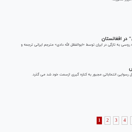
 در افغانستان
وسی به تازگی در ایران توسط «ابوالفظل الله دادی» مترجم ایرانی ترجمه و
س
 رسوایی انتخاباتی مجبور به کناره گیری ازسمت خود شد می گذرد.
1
2
3
4