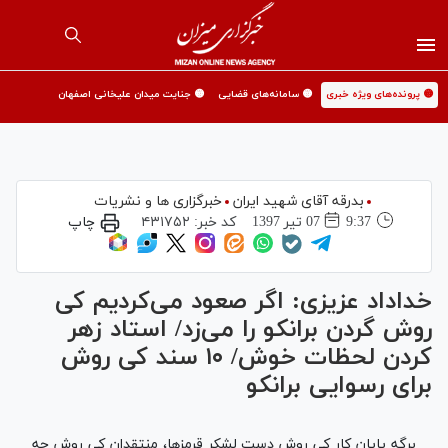
🟡 پرونده‌های ویژه خبری
🟡 سامانه‌های قضایی
🟡 جنایت میدان علیخانی اصفهان
بدرقه آقای شهید ایران
خبرگزاری ها و نشریات
9:37
07 تير 1397
کد خبر:
۴۳۱۷۵۲
چاپ
خداداد عزیزی: اگر صعود می‌کردیم کی
روش گردن برانکو را می‌زد/ استاد زهر
کردن لحظات خوش/ ۱۰ سند کی روش
برای رسوایی برانکو
برگه پایان کار کی روش دست لشکر قرمزها، منتقدان کی روش چه