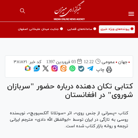
🟡 پرونده‌های ویژه خبری
🟡 سامانه‌های قضایی
🟡 جنایت میدان علیخانی اصفهان
جهان
عمومی
12:22
03 فروردين 1397
کد خبر:
۳۸۱۸۲۱
چاپ
کتابی تکان دهنده درباره حضور "سربازان
شوروی" در افغانستان
کتاب «پسرانی از جنس روی»، اثر «سوتلانا آلکسیویچ»، نویسنده
روسی به تازگی در ایران توسط «ابوالفظل الله دادی» مترجم ایرانی
ترجمه و روانه بازار کتاب شده است.