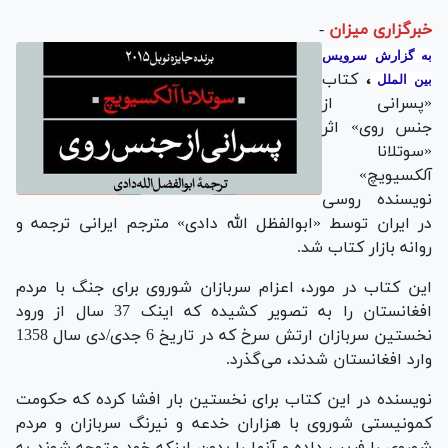
خبرگزاری میزان
-
به گزارش سرویس
،
کتاب
بین الملل
«پسرانی از
جنس روی» اثر
«سوتلانا
آلکسیویچ»
نویسنده روسی
در ایران توسط «ابوالفظل الله دادی» مترجم ایرانی ترجمه و
روانه بازار کتاب شد.
این کتاب در مورد، اعزام سربازان شوروی برای جنگ با مردم
افغانستان را به تصویر کشیده که اینک 37 سال از ورود
نخستین سربازان ارتش سرخ که در تاریخ 6 جدی/دی سال 1358
وارد افغانستان شدند، می‌گذرد.
نویسنده در این کتاب برای نخستین بار افشا کرده که حکومت
کمونیستی شوروی با هزاران خدعه و نیرنگ سربازان و مردم
شوروی را فریب داده و آنها را بدون اینکه خود متوجه شوند به