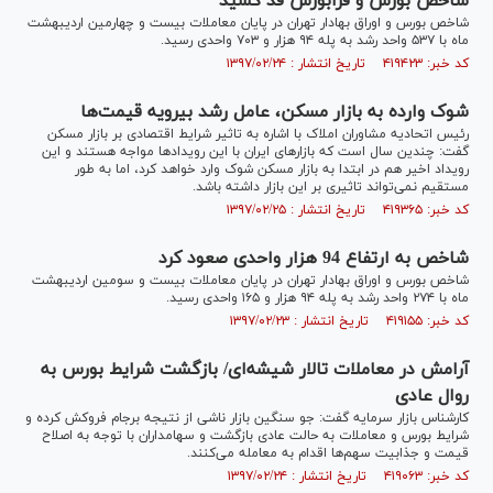
شاخص بورس و فرابورس قد کشید
شاخص بورس و اوراق بهادار تهران در پایان معاملات بیست و چهارمین اردیبهشت
ماه با ۵۳۷ واحد رشد به پله ۹۴ هزار و ۷۰۳ واحدی رسید.
کد خبر: ۴۱۹۴۲۳ تاریخ انتشار : ۱۳۹۷/۰۲/۲۴
شوک وارده به بازار مسکن، عامل رشد بی‎رویه قیمت‌ها
رئیس اتحادیه مشاوران املاک با اشاره به تاثیر شرایط اقتصادی بر بازار مسکن
گفت: چندین سال است که بازار‌های ایران با این رویداد‌ها مواجه هستند و این
رویداد اخیر هم در ابتدا به بازار مسکن شوک وارد خواهد کرد، اما به طور
مستقیم نمی‌تواند تاثیری بر این بازار داشته باشد.
کد خبر: ۴۱۹۳۶۵ تاریخ انتشار : ۱۳۹۷/۰۲/۲۵
شاخص به ارتفاع 94 هزار واحدی صعود کرد
شاخص بورس و اوراق بهادار تهران در پایان معاملات بیست و سومین اردیبهشت
ماه با ۲۷۴ واحد رشد به پله ۹۴ هزار و ۱۶۵ واحدی رسید.
کد خبر: ۴۱۹۱۵۵ تاریخ انتشار : ۱۳۹۷/۰۲/۲۳
آرامش در معاملات تالار شیشه‌ای/ بازگشت شرایط بورس به
روال عادی
کارشناس بازار سرمایه گفت: جو سنگین بازار ناشی از نتیجه برجام فروکش کرده و
شرایط بورس و معاملات به حالت عادی بازگشت و سهامداران با توجه به اصلاح
قیمت و جذابیت سهم‌ها اقدام به معامله می‌کنند.
کد خبر: ۴۱۹۰۶۳ تاریخ انتشار : ۱۳۹۷/۰۲/۲۴