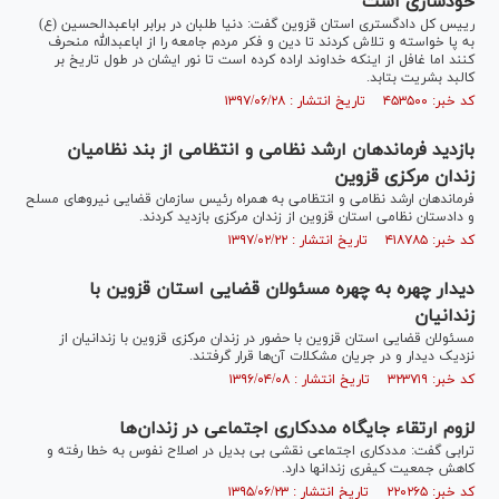
خودسازی است
رییس کل دادگستری استان قزوین گفت: دنیا طلبان در برابر اباعبدالحسین (ع)
به پا خواسته و تلاش کردند تا دین و فکر مردم جامعه را از اباعبدالله منحرف
کنند اما غافل از اینکه خداوند اراده کرده است تا نور ایشان در طول تاریخ بر
کالبد بشریت بتابد.
کد خبر: ۴۵۳۵۰۰ تاریخ انتشار : ۱۳۹۷/۰۶/۲۸
بازدید فرماندهان ارشد نظامی و انتظامی از بند نظامیان
زندان مرکزی قزوین
فرماندهان ارشد نظامی و انتظامی به همراه رئیس سازمان قضایی نیروهای مسلح
و دادستان نظامی استان قزوین از زندان مرکزی بازدید کردند.
کد خبر: ۴۱۸۷۸۵ تاریخ انتشار : ۱۳۹۷/۰۲/۲۲
دیدار چهره به چهره مسئولان قضایی استان قزوین با
زندانیان
مسئولان قضایی استان قزوین با حضور در زندان مرکزی قزوین با زندانیان از
نزدیک دیدار و در جریان مشکلات آن‌ها قرار گرفتند.
کد خبر: ۳۲۳۷۱۹ تاریخ انتشار : ۱۳۹۶/۰۴/۰۸
لزوم ارتقاء جایگاه مددکاری اجتماعی در زندان‌ها
ترابی گفت: مددکاری اجتماعی نقشی بی بدیل در اصلاح نفوس به خطا رفته و
کاهش جمعیت کیفری زندانها دارد.
کد خبر: ۲۲۰۲۶۵ تاریخ انتشار : ۱۳۹۵/۰۶/۲۳