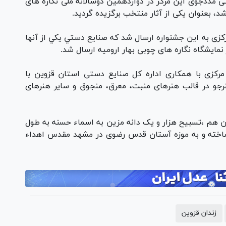
تی مددجوی اين مرکز در دوازدهمین دوسالانه ملی نگاره های
د، بعنوان یکی از آثار منتخب برگزیده گردید.
 مددجویان زندان مرکزی به این جشنواره ارسال شد که صنايع دستي يكي از آنها
مایشگاه نگاره های چوبی بهار ارومیه ارسال شد.
کزی با همكاری اداره کل صنایع دستی استان قزوین با
 شود و بیش از ۱۰۰ زنداني هنرجو در قالب هنرهای منبت، معرق، منجوق و سایر هنرهای
ین هم ،تسبیح هزار و یک دانه مزین به اسماء حسنه به طول
ط مددجویان ساخته و به موزه آستان قدس رضوی در مشهد مقدس اهداء
زندان قزوین