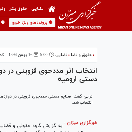
قضایی
حقوق بشر
وکی
🟡 پرونده‌های ویژه خبری
🟡 
حقوق و قضا
قضایی
5:00
16 بهمن 1394
کد
انتخاب اثر مددجوی قزوینی در دو
دستی ارومیه
ترابی گفت: صنايع دستی مددجوی قزوینی در دوازدهمین
انتخاب شد.
خبرگزاری میزان
-
به گزارش گروه حقوقی و قضایی 