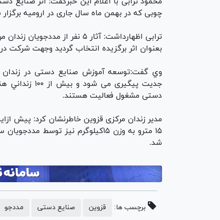
محمود ترابی با اعلام اين خبرگفت: اثر صنایع دس
چوبی که در بهمن ماه سال جاری در ارومیه برگزار ش
ترابی اظهارداشت: آثار ۵ نفر از
بعنوان اثر برگزیده انتخاب گردید وجهت شرکت در ن
وي گفت:توسعه آموزش صنایع دستی در زندان مر
جدیت پیگیری می
دستی مشغول فعالیت هستند.
مدیر زندان مرکزی قزوین خاطرنشان كرد: پیش ازا
۱۵ مترو به وزن ۱۵کیلوگرم نیز توس
شد.
برچسب ها:
قزوین
صنایع دستی
مددجو