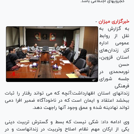
كجرویهای اجتماعی باشد.
خبرگزاری میزان
-
به گزارش به
نقل از روابط
عمومی اداره
كل زندان‌های
استان قزوین،
حسن
نورمحمدی در
جلسه شورای
فرهنگی
زندانهای استان اظهارداشت:آنچه كه می تواند رفتار را ثبات
ببخشد اعتقاد و ایمان است كه در ناخودآگاه ضمیر افرا دمی
تواند نهادینه شده و عمق وجود آنها راجهت دهد.
وی ادامه داد: شکی نیست که بسط و گسترش تربیت دینی
یکی از اركان مهم نظام اصلاح وتربیت در زندانهاست و در