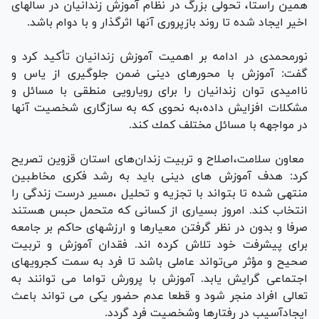
همین راستا، تحولی بزرگ در نظام آموزش زندانیان در سالهای
اخیر ایجاد شده تا روند بازپروری آنها اثرگذار و با دوام باشد.
نورمحمدی در ادامه بر اهمیت آموزش زندانیان تأكید كرد و
گفت: آموزش با محورهای دینی ضمن جلوگیری از یاس و
ناامیدی توان زندانیان را برای رویارویی منطقی با مسائل و
مشکلات افزایش داده،به نحوی که به سازگاری شخصیت آنها
در مواجهه با مسائل مختلف كمك کند.
معاون سلامت،اصلاح و تربیت زندان‌های استان قزوین تصریح
كرد: هدف آموزش های دینی باید به رشد فکری مخاطبین
منتهی شده تا بتواند با تجزیه و تحلیل ،مسیر درست زندگی را
انتخاب كند. امروز بسیاری از كسانی كه متحمل حبس هستند
صرفا و بدون در نظر گرفتن معیارها و ارزشهای حاكم بر جامعه
برای پیشرفت خود تلاش کرده اند. فقدان آموزش و تربیت
صحیح و مؤثر می‌تواند عاملی باشد تا فرد به سمت كجرویهای
اجتماعی گرایش یابد. آموزش با پرورش تواما می توانند به
تعالی افراد منجر شود و قطعا عدم حضور یكی می تواند باعث
ایجادآسیب در رفتارها وشخصیت فرد گردد.