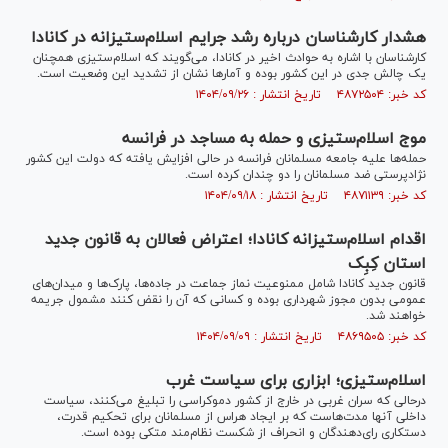
هشدار کارشناسان درباره رشد جرایم اسلام‌ستیزانه در کانادا
کارشناسان با اشاره به حوادث اخیر در کانادا، می‌گویند که اسلام‌ستیزی همچنان
یک چالش جدی در این کشور بوده و آمار‌ها نشان از تشدید این وضعیت است.
کد خبر: ۴۸۷۲۵۰۴ تاریخ انتشار : ۱۴۰۴/۰۹/۲۶
موج اسلام‌ستیزی و حمله به مساجد در فرانسه
حمله‌ها علیه جامعه مسلمانان فرانسه در حالی افزایش یافته که دولت این کشور
نژادپرستی ضد مسلمانان را دو چندان کرده است.
کد خبر: ۴۸۷۱۱۳۹ تاریخ انتشار : ۱۴۰۴/۰۹/۱۸
اقدام اسلام‌ستیزانه کانادا؛ اعتراض فعالان به قانون جدید
استان کِبِک
قانون جدید کانادا شامل ممنوعیت نماز جماعت در جاده‌ها، پارک‌ها و میدان‌های
عمومی بدون مجوز شهرداری بوده و کسانی که آن را نقض کنند مشمول جریمه
خواهند شد.
کد خبر: ۴۸۶۹۵۰۵ تاریخ انتشار : ۱۴۰۴/۰۹/۰۹
اسلام‌ستیزی؛ ابزاری برای سیاست غرب
درحالی که سران غربی در خارج از کشور دموکراسی را تبلیغ می‌کنند، سیاست
داخلی آنها مدت‌هاست که بر ایجاد هراس از مسلمانان برای تحکیم قدرت،
دستکاری رای‌دهندگان و انحراف از شکست نظام‌مند متکی بوده است.