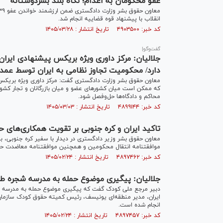
عفو محکومان به اعدام؛ نگاه بلند بشردوستانه
انقلاب با پیشنهاد قوه قضاییه انجام شد.
کد خبر: ۴۹۰۳۵۰۰ تاریخ انتشار : ۱۴۰۵/۰۳/۲۸
گفت‌وگو|
جلالیان: مرکز داوری ویژه بریکس پیشنهادی ایران
دارد/ محکومیت تجاوز نظامی به ایران توسط عم
معاون حقوق بشر وزارت دادگستری گفت: مرکز داوری ویژه بریکس 
که ممکن است میان کشورهای عضو و میان بازرگانان و تجار کشورها
محاکم و دادگاه‌ها حل‌وفصل شود.
کد خبر: ۴۸۹۹۱۴۴ تاریخ انتشار : ۱۴۰۵/۰۳/۰۳
تاکید ایران و کره جنوبی بر تقویت همکاری‌های 
معاون حقوق بشر وزیر دادگستری در دیدار با سفیر کره جنوبی، بر 
موافقتنامه انتقال محکومین و همچنین موافقت­نامه معاضدت حقو
کد خبر: ۴۸۹۷۴۶۲ تاریخ انتشار : ۱۴۰۵/۰۲/۲۴
جلالیان: پیگیری موضوع حمله به مدرسه شجره طیب
دبیر مرجع ملی کودک گفت که پیگیری موضوع حمله به مدرسه شجره
ایران، مدیر منطقه‌ای یونیسف، رئیس کمیته حقوق کودک سازمان
انجام شده است.
کد خبر: ۴۸۹۷۴۵۷ تاریخ انتشار : ۱۴۰۵/۰۲/۲۴