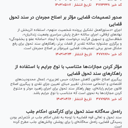
کد خبر: ۴۷۷۳۲۳۸ تاریخ انتشار : ۱۴۰۳/۰۵/۰۷
صدور تصمیمات قضایی مؤثر بر اصلاح مجرمان در سند تحول
قضایی
اجرای «دستورالعمل تشکیل پرونده شخصیت متهم»، استفاده اثربخش از
نهاد‌های ارفاقی، اجرای سالانه «طرح پایش سراسری وضعیت زندانیان»،
شفاف‌سازی و تسهیل فرآیند درخواست عفو با ایجاد «سامانه عفو و بخشودگی»
و برگزاری جشنواره سالانه تقدیر از قضات برتر، راهکار‌های سند تحول برای رفع
مشکل صدور برخی تصمیمات قضایی غیرمؤثر بر اصلاح مجرمان است.
کد خبر: ۴۷۷۲۸۶۰ تاریخ انتشار : ۱۴۰۳/۰۳/۲۴
مؤثر کردن مجازات‌ها متناسب با نوع جرایم با استفاده از
راهکار‌های سند تحول قضایی
پیگیری اصلاح «قانون کاهش مجازات حبس تعزیری»، اِعمال محدودیت‌های
اقتصادی و اجتماعی مدت‌دار، تغییر مبنای تعیین جزای نقدی و پیگیری اصلاح
قانون جرایم رایانه‌ای، چهار راهکار سند تحول برای اجرای راهبرد موثر و متنوع
کردن مجازات‌ها به نحوی است که متناسب با نوع جرایم باشد.
کد خبر: ۴۷۷۲۵۹۸ تاریخ انتشار : ۱۴۰۳/۰۴/۱۶
راه‌حل سه‌گانه سند تحول برای کارآمدی احکام جلب
سند تحول و تعالی قوه قضاییه با توجه به نقش احکام جلب در مُثمرِثمر بودن
رسیدگی قضایی، راه‌حل سه‌گانه‌ای را برای پوشش چالش‌های جلب مطرح کرده
است.