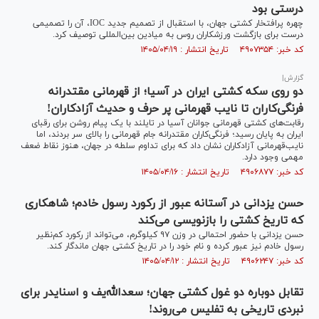
درستی بود
چهره پرافتخار کشتی جهان، با استقبال از تصمیم جدید IOC، آن را تصمیمی
درست برای بازگشت ورزشکاران روس به میادین بین‌المللی توصیف کرد.
کد خبر: ۴۹۰۷۳۵۴ تاریخ انتشار : ۱۴۰۵/۰۴/۱۹
گزارش|
دو روی سکه کشتی ایران در آسیا؛ از قهرمانی مقتدرانه
فرنگی‌کاران تا نایب قهرمانی پر حرف و حدیث آزادکاران!
رقابت‌های کشتی قهرمانی جوانان آسیا در تایلند با یک پیام روشن برای رقبای
ایران به پایان رسید؛ فرنگی‌کاران مقتدرانه جام قهرمانی را بالای سر بردند، اما
نایب‌قهرمانی آزادکاران نشان داد که برای تداوم سلطه در جهان، هنوز نقاط ضعف
مهمی وجود دارد.
کد خبر: ۴۹۰۶۸۷۷ تاریخ انتشار : ۱۴۰۵/۰۴/۱۶
حسن یزدانی در آستانه عبور از رکورد رسول خادم؛ شاهکاری
که تاریخ کشتی را بازنویسی می‌کند
حسن یزدانی با حضور احتمالی در وزن ۹۷ کیلوگرم، می‌تواند از رکورد کم‌نظیر
رسول خادم نیز عبور کرده و نام خود را در تاریخ کشتی جهان ماندگار کند.
کد خبر: ۴۹۰۶۲۴۷ تاریخ انتشار : ۱۴۰۵/۰۴/۱۲
تقابل دوباره دو غول کشتی جهان؛ سعدالله‌یف و اسنایدر برای
نبردی تاریخی به تفلیس می‌روند!