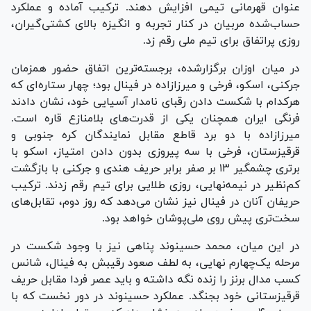
عنوان قهرمانی تیمی افزایش دهند. ترکیب آماده و عملکرد
حساب‌شده مربیان در کنار تجربه و انگیزه بالای کشتی‌گیران،
روزی پراتفاق برای تیم ملی رقم زد.
در میان اوزان برگزارشده، برجسته‌ترین اتفاق حضور همزمان
جرکنی، اسکو، فرخی و میرزازاده در فینال بود؛ چهار ستاره‌ای که
هرکدام با شکست دادن رقبای نامدار آسیایی خود، نشان دادند
فرنگی ایران همچنان یکی از قدرت‌های بلامنازع قاره است.
میرزازاده با دو برد قاطع مقابل نمایندگان کره جنوبی و
قرقیزستان، فرخی با سه پیروزی بدون دادن امتیاز، اسکو با
برتری چشمگیر ۱۳ بر صفر برابر حریف هندی و جرکنی با بازگشت
کم‌نظیر در نیمه‌نهایی، روزی طلایی برای تیم رقم زدند. ترکیب
حریفان آنان در فینال نیز نشان می‌دهد که روز دوم، تقابل‌های
سخت‌تری پیش روی ملی‌پوشان خواهد بود.
در این میان، محمد حسینوند پناهی نیز با وجود شکست در
مرحله یک‌چهارم نهایی، به لطف صعود رقیبش به فینال، شانس
کسب مدال برنز را زنده نگه داشته و باید عصر فردا مقابل حریف
قرقیزستانی خود بجنگد. عملکرد حسینوند در دور نخست که با