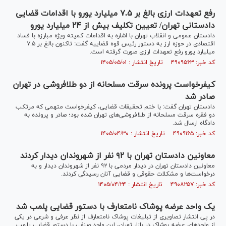
رفع تعهدات ارزی بالغ بر ۷.۵ میلیارد یورو با اقدامات قضایی
دادستانی تهران/ تعیین تکلیف بیش از ۲۴ میلیارد یورو
دادستان عمومی و انقلاب تهران با اشاره به اقدامات کمیته ویژه مبارزه با فساد
اقتصادی در حوزه ارز به دستور رئیس قوه قضاییه گفت: تاکنون بالغ بر ۷.۵
میلیارد یورو رفع تعهدات ارزی صورت گرفته است.
کد خبر: ۴۹۰۹۵۶۳ تاریخ انتشار : ۱۴۰۵/۰۵/۰۱
کیفرخواست پرونده سرقت مسلحانه از دو طلافروشی در تهران
صادر شد
دادستان تهران گفت: با ختم تحقیقات قضایی، کیفرخواست متهمی که مرتکب
دو فقره سرقت مسلحانه از طلافروشی‌های تهران شده بود؛ صادر و پرونده به
دادگاه ارسال شد.
کد خبر: ۴۹۰۹۱۶۵ تاریخ انتشار : ۱۴۰۵/۰۴/۳۰
معاونین دادستان تهران با ۹۲ نفر از شهروندان دیدار کردند
معاونین دادستان تهران در دیدار مردمی با ۹۲ نفر از شهروندان دیدار و به
درخواست‌ها و مشکلات حقوقی و قضایی آنان رسیدگی کردند.
کد خبر: ۴۹۰۸۲۵۷ تاریخ انتشار : ۱۴۰۵/۰۴/۲۴
یک واحد عرضه پوشاک نامتعارف با دستور قضایی پلمب شد
در پی انتشار تصاویری از تبلیغات پوشاک نامتعارف از نظر عرفی و شرعی در یکی
از واحدهای عرضه پوشاک در بازار تهران، این واحد صنفی با دستور قضایی پلمب