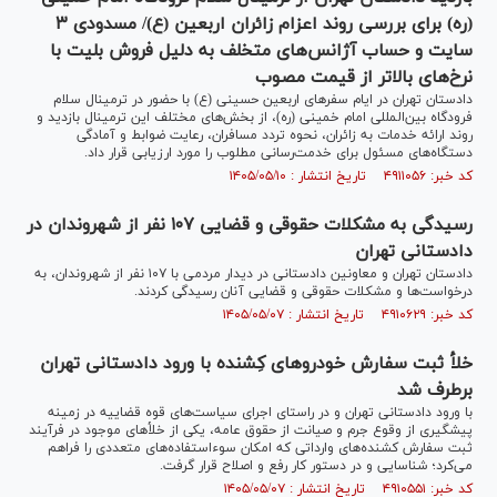
(ره) برای بررسی روند اعزام زائران اربعین (ع)/ مسدودی ۳
سایت و حساب آژانس‌های متخلف به دلیل فروش بلیت با
نرخ‌های بالاتر از قیمت مصوب
دادستان تهران در ایام سفر‌های اربعین حسینی (ع) با حضور در ترمینال سلام
فرودگاه بین‌المللی امام خمینی (ره)، از بخش‌های مختلف این ترمینال بازدید و
روند ارائه خدمات به زائران، نحوه تردد مسافران، رعایت ضوابط و آمادگی
دستگاه‌های مسئول برای خدمت‌رسانی مطلوب را مورد ارزیابی قرار داد.
کد خبر: ۴۹۱۱۰۵۶ تاریخ انتشار : ۱۴۰۵/۰۵/۱۰
رسیدگی به مشکلات حقوقی و قضایی ۱۰۷ نفر از شهروندان در
دادستانی تهران
دادستان تهران و معاونین دادستانی در دیدار مردمی با ۱۰۷ نفر از شهروندان، به
درخواست‌ها و مشکلات حقوقی و قضایی آنان رسیدگی کردند.
کد خبر: ۴۹۱۰۶۲۹ تاریخ انتشار : ۱۴۰۵/۰۵/۰۷
خلأ ثبت سفارش خودرو‌های کِشنده با ورود دادستانی تهران
برطرف شد
با ورود دادستانی تهران و در راستای اجرای سیاست‌های قوه قضاییه در زمینه
پیشگیری از وقوع جرم و صیانت از حقوق عامه، یکی از خلأ‌های موجود در فرآیند
ثبت سفارش کشنده‌های وارداتی که امکان سوءاستفاده‌های متعددی را فراهم
می‌کرد؛ شناسایی و در دستور کار رفع و اصلاح قرار گرفت.
کد خبر: ۴۹۱۰۵۵۱ تاریخ انتشار : ۱۴۰۵/۰۵/۰۷