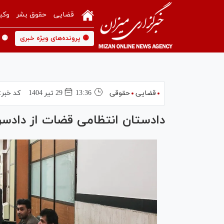
قضایی
حقوق بشر
وکی
🟡 پرونده‌های ویژه خبری
🟡 
قضایی
حقوقی
13:36
29 تير 1404
کد خبر:
دادستان انتظامی قضات از دادسرای