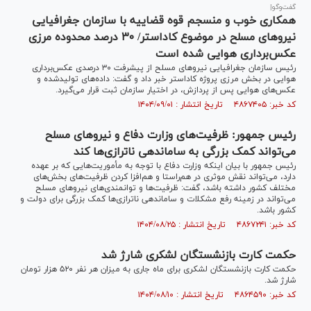
گفت‌وگو|
همکاری خوب و منسجم قوه قضاییه با سازمان جغرافیایی
نیرو‌های مسلح در موضوع کاداستر/ ۳۰ درصد محدوده مرزی
عکس‌برداری هوایی شده است
رئیس سازمان جغرافیایی نیرو‌های مسلح از پیشرفت ۳۰ درصدی عکس‌برداری
هوایی در بخش مرزی پروژه کاداستر خبر داد و گفت: داده‌های تولیدشده و
عکس‌های هوایی پس از پردازش، در اختیار سازمان ثبت قرار می‌گیرد.
کد خبر: ۴۸۶۷۴۰۵ تاریخ انتشار : ۱۴۰۴/۰۹/۰۱
رئیس جمهور: ظرفیت‌های وزارت دفاع و نیرو‌های مسلح
می‌تواند کمک بزرگی به ساماندهی ناترازی‌ها کند
رئیس جمهور با بیان اینکه وزارت دفاع با توجه به مأموریت‌هایی که بر عهده
دارد، می‌تواند نقش موثری در هم‌راستا و هم‌افزا کردن ظرفیت‌های بخش‌های
مختلف کشور داشته باشد، گفت: ظرفیت‌ها و توانمندی‌های نیرو‌های مسلح
می‌تواند در زمینه رفع مشکلات و ساماندهی ناترازی‌ها کمک بزرگی برای دولت و
کشور باشد.
کد خبر: ۴۸۶۷۲۴۱ تاریخ انتشار : ۱۴۰۴/۰۸/۲۵
حکمت کارت بازنشستگان لشکری شارژ شد
حکمت کارت بازنشستگان لشکری برای ماه جاری به میزان هر نفر ۵۲۰ هزار تومان
شارژ شد.
کد خبر: ۴۸۶۴۵۹۰ تاریخ انتشار : ۱۴۰۴/۰۸/۱۰