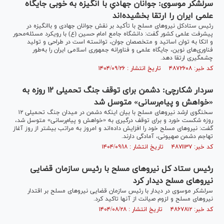
سرلشکر موسوی: جوانان جهادیِ با انگیزه به خوبی جایگاه
علمی ایران را ارتقا بخشیده‌اند
رئیس ستادکل نیرو‌های مسلح با تأکید بر نقش جوانان جهادی و باانگیزه در
پیشرفت علمی کشور گفت: دانشگاه جامع امام حسین (ع) با رویکرد مسئله‌محور
و اتکا به توان اساتید و متخصصان جوان، توانسته است در طراحی و تولید
فناوری‌های نوین، جایگاه علمی و فناورانه جمهوری اسلامی ایران را به‌طور
چشمگیری ارتقا دهد.
کد خبر: ۴۸۷۲۶۰۸ تاریخ انتشار : ۱۴۰۴/۰۹/۲۶
سردار شکارچی: دشمن برای توقف جنگ تحمیلی ۱۲ روزه به
«خواهش و پیام‌رسانی» متوسل شد
سخنگوی ارشد نیرو‌های مسلح با بیان اینکه دشمن در میدان جنگ تحمیلی ۱۲
روزه شکست خورد و برای توقف درگیری به «خواهش و پیام‌رسانی» متوسل شد،
گفت: نیرو‌های مسلح خود را افزایش داده‌اند و امروز به مراتب بیشتر از روز آغاز
تهاجم دشمن صهیونی، آمادگی دارند.
کد خبر: ۴۸۷۱۱۳۷ تاریخ انتشار : ۱۴۰۴/۰۹/۱۸
رئیس ستاد کل نیرو‌های مسلح با رئیس سازمان قضایی
نیرو‌های مسلح دیدار کرد
سرلشکر موسوی در دیدار با رئیس سازمان قضایی نیروهای مسلح بر اقتدار
نیرو‌های مسلح و لزوم صیانت از آنها تاکید کرد.
کد خبر: ۴۸۶۷۸۱۲ تاریخ انتشار : ۱۴۰۴/۰۸/۲۸