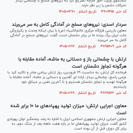
سخنگوی وزارت امور خارجه تصریح کرد که نیرو‌های مسلح با چشمانی بیدار
تحرکات دشمن را زیر نظر دارند.
کد خبر: ۴۹۰۷۴۵۱ تاریخ انتشار : ۱۴۰۵/۰۴/۲۰
سردار اسدی: نیرو‌های مسلح در آمادگی کامل به سر می‌برند
معاون بازرسی قرارگاه مرکزی خاتم‌الانبیاء (ص) با بیان اینکه وحدت و یکپارچگی
ملت ایران برگ برنده ما در برابر دشمنان است، گفت: نیرو‌های مسلح در آمادگی
کامل به سر می‌برند.
کد خبر: ۴۸۹۵۲۰۹ تاریخ انتشار : ۱۴۰۵/۰۲/۱۲
ارتش با چشمانی باز و دستانی به ماشه، آماده مقابله با
هرگونه تجاوز دشمنان است
فرمانده کل ارتش، به مناسبت ۲۹ فروردین، روز ارتش پیامی صادر و تاکید کرد: با
عزمی راسخ، چشمانی بیدار، اراده ای آهنین و دستانی بر ماشه، آماده مقابله با
هرگونه تهدید و تجاوز دشمنان هستیم و تا آخرین نفس بر میثاق خود
پایبندیم.
کد خبر: ۴۸۹۲۵۶۶ تاریخ انتشار : ۱۴۰۵/۰۱/۲۸
معاون اجرایی ارتش: میزان تولید پهپاد‌های ما ۱۰ برابر شده
است
معاون اجرایی ارتش جمهوری اسلامی ایران با اشاره به رشد چشمگیر توان پهپادی
کشور گفت: میزان تولید پهپادهای ما در بازه هفت ماهه بعد از جنگ دوم، ده
برابر کل دوران قبل از آن بوده است.