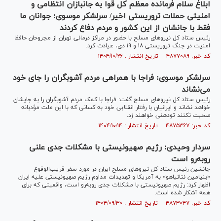
ابلاغ سلام فرمانده معظم کل قوا به جانبازان انتظامی و
امنیتی حملات تروریستی اخیر/ سرلشکر موسوی: جوانان ما
فقط با جانشان از این کشور و مردم دفاع کردند
رئیس ستاد کل نیروهای مسلح با حضور در مراکز درمانی تهران از مجروحان حافظ
امنیت در جنگ تروریستی ۱۸ و ۱۹ دی، عیادت کرد.
کد خبر: ۴۸۷۷۰۸۹ تاریخ انتشار : ۱۴۰۴/۱۰/۲۶
سرلشکر موسوی: فراجا با همراهی مردم آشوبگران را جای خود
می‌نشاند
رئیس ستاد کل نیرو‌های مسلح گفت: فراجا با کمک مردم آشوبگران را به جایشان
خواهد نشاند و ایرانیان با رفتار انقلابی خود به کسانی که با این ملت مؤدبانه
صحبت نکنند تودهنی خواهند زد.
کد خبر: ۴۸۷۵۳۶۷ تاریخ انتشار : ۱۴۰۴/۱۰/۱۴
سردار وحیدی: رژیم صهیونیستی با مشکلات جدی علنی
روبه‌رو است
جانشین رئیس ستاد کل نیرو‌های مسلح ایران در مورد سفر قریب‌الوقوع
«بنیامین نتانیاهو» به آمریکا و تهدیدات مداوم رژیم صهیونیستی علیه ایران
اظهار کرد: رژیم صهیونیستی با مشکلات جدی روبه‌رو است، واقعیتی که برای
همه آشکار شده است.
کد خبر: ۴۸۷۳۰۴۷ تاریخ انتشار : ۱۴۰۴/۰۹/۳۰