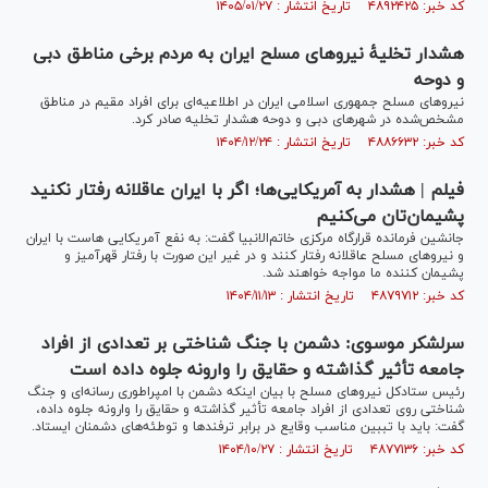
کد خبر: ۴۸۹۲۴۲۵ تاریخ انتشار : ۱۴۰۵/۰۱/۲۷
هشدار تخلیۀ نیروهای مسلح ایران به مردم برخی مناطق دبی
و دوحه
نیروهای مسلح جمهوری اسلامی ایران در اطلاعیه‌ای برای افراد مقیم در مناطق
مشخص‌شده در شهرهای دبی و دوحه هشدار تخلیه صادر کرد.
کد خبر: ۴۸۸۶۶۳۲ تاریخ انتشار : ۱۴۰۴/۱۲/۲۴
فیلم | هشدار به آمریکایی‌ها؛ اگر با ایران عاقلانه رفتار نکنید
پشیمان‌تان می‌کنیم
جانشین فرمانده قرارگاه مرکزی خاتم‌الانبیا گفت: به نفع آمریکایی هاست با ایران
و نیرو‌های مسلح عاقلانه رفتار کنند و در غیر این صورت با رفتار قهرآمیز و
پشیمان کننده ما مواجه خواهند شد.
کد خبر: ۴۸۷۹۷۱۲ تاریخ انتشار : ۱۴۰۴/۱۱/۱۳
سرلشکر موسوی: دشمن با جنگ شناختی بر تعدادی از افراد
جامعه تأثیر گذاشته و حقایق را وارونه جلوه داده است
رئیس ستادکل نیرو‌های مسلح با بیان اینکه دشمن با امپراطوری رسانه‌ای و جنگ
شناختی روی تعدادی از افراد جامعه تأثیر گذاشته و حقایق را وارونه جلوه داده،
گفت: باید با تببین مناسب وقایع در برابر ترفند‌ها و توطئه‌های دشمنان ایستاد.
کد خبر: ۴۸۷۷۱۳۶ تاریخ انتشار : ۱۴۰۴/۱۰/۲۷