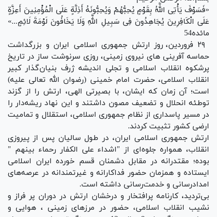
«فَسَوْفَ یَأْتِی اللَّهُ بِقَوْمٍ یُحِبُّهُمْ وَیُحِبُّونَهُ أَذِلَّةٍ عَلَى الْمُؤْمِنِینَ أَعِزَّةٍ
عَلَى الْکَافِرِینَ یُجَاهِدُونَ فِی سَبِیلِ اللَّهِ وَلَا یَخَافُونَ لَوْمَةَ لَائِمٍ...»
مائده54
۲۹
فروردین‌، روز ارتش جمهوری اسلامی ایران و بزرگداشت
حماسه آفرینی های نیروی زمینی، روزی سرنوشت ساز در تاریخ
پرشکوه انقلاب اسلامی و تجلی اندیشه ژرف‌ بنیان‌گذار کبیر
انقلاب اسلامی، حضرت امام خمینی (رضوان الله تعالی علیه)
است؛ آن زمان که ایشان، با بصیرتی الهی، ارتش را از گزند
توطئه انحلال و تضعیف مصون داشتند و این نهاد ریشه‌دار را
در مسیر پاسداری از نظام جمهوری اسلامی، استقلال و تمامیت
ارضی کشور تثبیت کردند
.
ارتش جمهوری اسلامی ایران، در طول سالیان پس از پیروزی
انقلاب، همواره جلوه‌ای از "اشداء علی الکفار رحماء بینهم "
بوده؛ مقتدرانه در مقابل دشمنان قسم خورده ایران اسلامی
ایستاده و همزمان حضور فداکارانه و غیرتمندانه در عرصه‌های
امدادرسانی و خدمت‌رسانی داشته است
.
بی‌تردید، کارنامه پرافتخار و درخشان ارتش در دوران پر فراز و
نشیب انقلاب اسلامی، حضور در مرزهای زمینی ، هوایی و