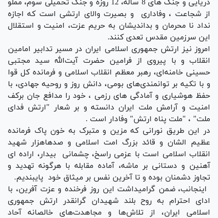
دریایی و جنگ های 8 ساله، 12 روزه و جنگ تحمیلی سوم، مملو
از شجاعت ، وفاداری و بصیرت والای ارتشی است که اجازه
نداد نا محرمان و بداندیشان به حریم عزت، امنیت و استقلال
این سرزمین مقدس تعدی کنند
.
امروز نیز ارتش جمهوری اسلامی ایران در مسیر تدابیر امامین
انقلاب و با پیروی از فرامین حضرت آیت‌الله سید مجتبی
حسینی خامنه‌ای، رهبر معظم انقلاب اسلامی و فرمانده کل قوا
و با تکیه بر توانمندی‌های بومی، دانش روز و روحیه جهادی، با
حفظ هوشیاری و آمادگی های رزمی ، خود را مدافع جان برکف
امنیت و آرامش ملت ایران دانسته و بر شعار "ارتش فدای
ملت" ، "ملت پناه ارتش" وفادار است
.
در این طریق نورانی که مزین و متبرک به خون پاک فرمانده
عظیم الشان و قائد بزرگ امت اسلامی و صدهاهزار شهید
انقلاب اسلامی است با عزمی راسخ، چشمانی بیدار، اراده ای
آهنین و دستانی بر ماشه، آماده مقابله با هرگونه تهدید و
تجاوز دشمنان بوده و تا آخرین نفس بر میثاق خود پایبندیم
.
اینجانب، ضمن گرامیداشت این روز فرخنده و عزت آفرین، با
ادای احترام به روح بلند شهیدان گرانقدر ارتش جمهوری
اسلامی ایران، از تلاش‌ها و مجاهدت‌های خالصانه آحاد