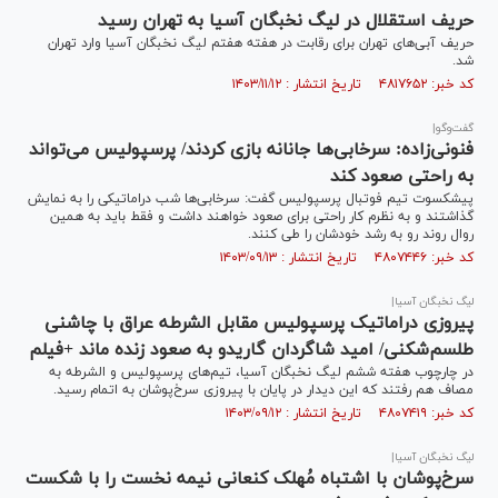
حریف استقلال در لیگ نخبگان آسیا به تهران رسید
حریف آبی‌های تهران برای رقابت‌ در هفته هفتم لیگ نخبگان آسیا وارد تهران
شد.
کد خبر: ۴۸۱۷۶۵۲ تاریخ انتشار : ۱۴۰۳/۱۱/۱۲
گفت‌وگو|
فنونی‌زاده: سرخابی‌ها جانانه بازی کردند/ پرسپولیس می‌تواند
به راحتی صعود کند
پیشکسوت تیم فوتبال پرسپولیس گفت: سرخابی‌ها شب دراماتیکی را به نمایش
گذاشتند و به نظرم کار راحتی برای صعود خواهند داشت و فقط باید به همین
روال روند رو به رشد خودشان را طی کنند.
کد خبر: ۴۸۰۷۴۴۶ تاریخ انتشار : ۱۴۰۳/۰۹/۱۳
لیگ نخبگان آسیا|
پیروزی دراماتیک پرسپولیس مقابل الشرطه عراق با چاشنی
طلسم‌شکنی/ امید شاگردان گاریدو به صعود زنده ماند +فیلم
در چارچوب هفته ششم لیگ نخبگان آسیا، تیم‌های پرسپولیس و الشرطه به
مصاف هم رفتند که این دیدار در پایان با پیروزی سرخ‌پوشان به اتمام رسید.
کد خبر: ۴۸۰۷۴۱۹ تاریخ انتشار : ۱۴۰۳/۰۹/۱۲
لیگ نخبگان آسیا|
سرخ‌پوشان با اشتباه مُهلک کنعانی نیمه نخست را با شکست