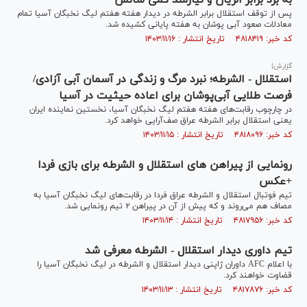
به برد برابر الریان و نیازمند کمی شانس
پس از توقف استقلال برابر الشرطه در دیدار هفته هفتم لیگ نخبگان آسیا تمام
معادلات صعود آبی پوشان به هفته پایانی کشیده شد.
کد خبر: ۴۸۱۸۴۱۹ تاریخ انتشار : ۱۴۰۳/۱۱/۱۶
گزارش|
استقلال - الشرطه؛ نبرد مرگ و زندگی در آسمان آبی آزادی/
فرصت طلایی آبی‌پوشان برای اعاده حیثیت در آسیا
در چارچوب رقابت‌های هفته هفتم لیگ نخبگان آسیا، نخستین نماینده ایران
یعنی استقلال برابر الشرطه عراق صف‌آرایی خواهد کرد.
کد خبر: ۴۸۱۸۰۹۶ تاریخ انتشار : ۱۴۰۳/۱۱/۱۵
رونمایی از پیراهن های استقلال و الشرطه برای بازی فردا
+عکس
تیم فوتبال استقلال و الشرطه عراق فردا در رقابت‌های لیگ نخبگان آسیا به
مصاف هم می‌روند و که پیش از آن در پیراهن ۲ تیم رونمایی شد.
کد خبر: ۴۸۱۷۹۵۶ تاریخ انتشار : ۱۴۰۳/۱۱/۱۴
تیم داوری دیدار استقلال - الشرطه معرفی شد
با اعلام AFC داوران ژاپنی دیدار استقلال و الشرطه در لیگ نخبگان آسیا را
قضاوت خواهند کرد.
کد خبر: ۴۸۱۷۸۷۶ تاریخ انتشار : ۱۴۰۳/۱۱/۱۳