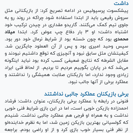
داشت
پیشکسوت پرسپولیس در ادامه تصریح کرد: از بازیکنانی مثل
سروش رفیعی باید از ابتدا استفاده شود چراکه در روند رو به
جلوی تیم کمک می‌کنند. گاریدو مقداری در چیدن ترکیب خود
اشتباه داشت؛ او ۳ بار دفاع چپ عوض کرد. ابتدا
میلاد
محمدی
بود که چون خسته بود از شرایط نرمال خود دور بود.
سپس وحید امیری بود و پس از آن العملود جایگزین شد.
کیفیتشان مثل سابق نبود و آنچیزی که توقع داشتیم نبودند و
مقابل الشرطه که نتایج ضعیفی کسب کرده بود نباید اینگونه
می‌شد که در پایان بگوییم مردیم تا بردیم. از لحاظ فنی ایراد
زیادی وجود ندارد، اما بازیکنان صلابت همیشگی را نداشتند و
عملکرد برخی از آنها جالب نبود.
برخی بازیکنان عملکرد جالبی نداشتند
فنونی در رابطه با عملکرد برخی بازیکنان، عنوان داشت: فرشاد
احمدزاده بازیکن خوبی است، اما در این بازی شرایط فنی خوبی
نداشت و به همراه او فرجی هم عملکرد جالبی نداشت. شنیدم
که گولسیانی بهترین بازیکن زمین شد، اما به نظرم خدابنده‌لو
از نظر فنی بسیار خوب بازی کرد و از او راضی بودم. براجعه