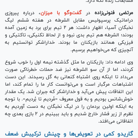
مسابقات زنده نگه دارد.
مرتضی فنونی‌زاده
در
گفت‌وگو با میزان
، درباره پیروزی
دراماتیک پرسپولیس مقابل الشرطه در هفته ششم لیگ
نخبگان آسیا، اظهار داشت: هر ۲ تیم برای برد به زمین آمده
بودند؛ الشرطه هم تیم بدی نبود و از لحاظ تکنیکی، تاکتیکی و
فیزیکی همانند بازیکنان ما بودند. خداراشکر توانستیم به
آنچیزی که می‌خواهیم برسیم.
وی ادامه داد: بازیکنان ما مثل گذشته نیمه اول را خوب شروع
کردند، اما از آن سو الشرطه نیز ضد حملات خطرناکی صورت
می‌داد تا اینکه روی اشتباه کنعانی به گل رسیدند. این دست
اشتباهات مرگبار است و می‌توانست کار ما را تمام کند، اما
این اتفاقات پیش می‌آید و خداراشکر که جبران شد. یک مقدار
خوش‌شانس بودیم و به قول معروف «مُردیم تا بُردیم». با توجه
به اینکه اولین بردمان را در لیگ نخبگان به دست آوردیم به
نظرم از زیر فشار خارج شدیم و باید ببینیم در ۲ بازی بعدی چه
اتفاقاتی می‌افتد.
گاریدو کمی در تعویض‌ها و چینش ترکیبش ضعف