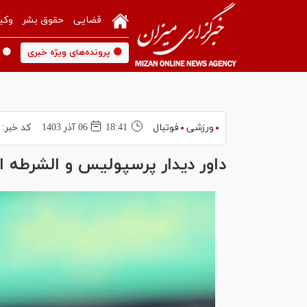
قضایی
حقوق بشر
وکی
🟡 پرونده‌های ویژه خبری
🟡 
ورزشی
فوتبال
18:41
06 آذر 1403
کد خبر:
داور دیدار پرسپولیس و الشرطه ا