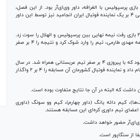
زی پرسپولیس با الغرافه، داور وی‌ای‌آر بود. از این فصل،
قضاوت بازی سپاهان با الشباب الاهلی که به ناکامی ۴ بر یک نماینده فوتبال ایران انجامید نیز توسط این داور
او همان داوری است که در لیگ قهرمانان آسیا۲۰۱۷ بازی رفت نیمه نهایی بین پرسپولیس و الهلال را سوت زد.
همان پیکاری که قبل از آن اعلام محرومیت ۴ ماهه مهدی طارمی، تیم را وارد شوک کرد و نتیجه را ۴ بر صفر
سال قبل‌تر از آن هم داور بازی سپاهان و الاتحاد بود که با پیروزی ۴ بر صفر تیم عربستانی همراه شد. در سال
۲۰۱۳ نیز قضاوت بازی تراکتور با الجیش قطر را انجام داد و نماینده فوتبال کشورمان آن مسابقه را ۴ بر ۲ واگذار
داشت که البته در آن جا نتایج متفاوت بوده است.
ها)، کیم دائه یانگ (داور چهارم)، کیم وو سونگ (داوری
ر اعضای تیم داوری کره‌ای این مسابقه هستند.
وی‌ای‌آر حضور خواهد داشت.
ا از سنگاپور است.