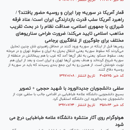
کد خبر: ۴۲۶۷۴۰ تاریخ انتشار : ۱۳۹۷/۰۳/۲۲
قمار آمریکا در سوریه؛ چرا ایران و روسیه حضور یافتند؟ /
راهبرد آمریکا سلب قدرت بازدارندگی ایران است/ عناد فرقه
شیرازی با جمهوری اسلامی، صداقت نظام را در بحث تقریب
مذاهب اسلامی تایید می‌کند/ ضرورت طراحی سناریو‌های
مختلف برای جلوگیری از غافلگیری برجامی
روس‌ها قبل از اینکه در سوریه ورود کنند در محافل راهبردی شان چنین تحلیل
می‌کردند که سقوط سوریه یعنی انتقال بحران به ایران و سقوط تهران و در مرحله
بعد، سقوط مسکو. یعنی به نظر آن‌ها آمد که غرب با هم پیمانانش در منطقه از
سوریه شروع کرده‌اند و هدف بعدی آن‌ها تهران و ایران است و بعد از ایران هم
نوبت خودشان است. از همین رو به این جمع بندی رسیدند که باید در سوریه از
روسیه دفاع کنند.
کد خبر: ۴۰۵۷۲۵ تاریخ انتشار : ۱۳۹۷/۰۱/۰۸
سلفی دانشجویان جدیدالورود با شهید حججی + تصویر
بسیج دانشجویی دانشگاه علامه طباطبایی در اقدامی جالب با سلفی عزت از
دانشجویان جدیدالورود این دانشگاه استقبال کرد.
کد خبر: ۳۵۸۰۶۴ تاریخ انتشار : ۱۳۹۶/۰۷/۲۴
هولوگرام روی آثار منتشره دانشگاه علامه طباطبایی درج می
شود