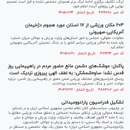
لیگ، تکلیف برگزاری ادامه لیگ برتر همچنان مشخص نشده و قرار است تصمیم
نهایی طی روز‌های آینده اعلام شود.
کد خبر: ۴۸۹۱۷۸۰ تاریخ انتشار : ۱۴۰۵/۰۱/۲۴
۲۰۳ مکان ورزشی از ۱۷ استان مورد هجوم دژخیمان
آمریکایی-صهیونی
معاونت حقوقی، مجلس و امور استان‌های وزارت ورزش و جوانان میزان خسارت
وارد شده به اماکن ورزشی سراسر کشور را در جنگ تحمیلی آمریکایی_صهیونی
اعلام کرد.
کد خبر: ۴۸۹۱۱۹۴ تاریخ انتشار : ۱۴۰۵/۰۱/۲۰
پاکدل: موشک‌های دشمن مانع حضور مردم در راهپیمایی روز
قدس نشد/ ساوه‌شمشکی: به لطف الهی پیروزی نزدیک است
روسای فدراسیون‌های مختلف ورزشی ضمن حضور در راهپیمایی روز قدس، درباره
حوادث اخیر و جنگ تحمیلی به صحبت پرداختند.
کد خبر: ۴۸۸۶۲۰۲ تاریخ انتشار : ۱۴۰۴/۱۲/۲۲
تشکیل فدراسیون پارادوومیدانی
در چارچوب سیاست‌های کلان نظام مقدس جمهوری اسلامی ایران و در راستای
توسعه متوازن ورزش، ارتقای سرمایه اجتماعی و تحقق عدالت ورزشی مطابق با
بند ۱۱ ماده ۴ قانون اهداف، وظایف و اختیارات وزارت ورزش و جوانان و سایر
مقررات و اسناد بالا دستی، با دستور وزیر ورزش و جوانان «فدراسیون
پارادوومیدانی جمهوری اسلامی ایران» به عنوان یک نهاد تخصصی و مستقل در