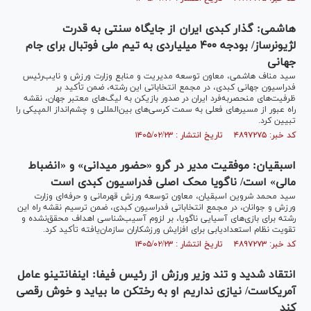
هاشمی: گذار کبدی ایران از جایگاه سنتی به قدرت
لژیونرساز/ بودجه ۴۰۰ میلیاردی به تیم ملی فوتبال برای جام
جهانی
سید مناف هاشمی، معاون توسعه مدیریت و منابع وزارت ورزش و نایب‌رئیس
فدراسیون جهانی کبدی، در مجمع انتخاباتی این رشته، ضمن تأکید بر
ظرفیت‌های منحصر‌به‌فرد ایران در صدور بازیکن به لیگ‌های معتبر جهان، نقشه
راه عبور از مسیر‌های فعلی به سمت کرسی‌های بین‌المللی و چشم‌انداز المپیکی را
تبیین کرد.
کد خبر: ۴۸۹۷۲۷۵ تاریخ انتشار : ۱۴۰۵/۰۲/۲۳
اسبقیان: موفقیت مدیر در گرو «حضور میدانی» و «انضباط
مالی» است/ ناگویا محک اصلی فدراسیون کبدی است
سید محمد شروین اسبقیان، معاون توسعه ورزش قهرمانی و حرفه‌ای وزارت
ورزش و جوانان، در مجمع انتخاباتی فدراسیون کبدی، ضمن ترسیم نقشه راه این
رشته برای بازی‌های آسیایی ناگویا، بر لزوم آسیب‌شناسی اهداف محقق‌نشده و
تقویت نظام استعدادیابی برای افزایش ورزشکاران سازمان‌یافته تأکید کرد.
کد خبر: ۴۸۹۷۲۷۳ تاریخ انتشار : ۱۴۰۵/۰۲/۲۳
انتقاد شدید و تند وزیر ورزش از رئیس فیفا: اینفانتینو عامل
آمریکاست/ نیازی نداریم او به رختکن ما بیاید و خوش رقصی
کند