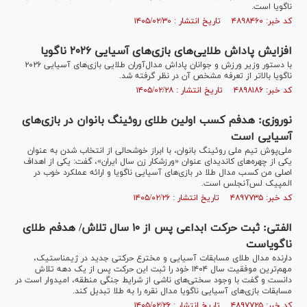
ناگویا است.
کد خبر: ۴۸۹۸۴۶۰ تاریخ انتشار : ۱۴۰۵/۰۲/۳۰
افزایش پاداش طلایی‌های بازی‌های آسیایی ۲۰۲۶ ناگویا
با دستور وزیر ورزش و جوانان پاداش مدال‌آوران طلایی بازی‌های آسیایی ۲۰۲۶
ناگویا بالاتر از تعرفه مشخص آن در نظر گرفته شد.
کد خبر: ۴۸۹۸۱۸۶ تاریخ انتشار : ۱۴۰۵/۰۲/۲۸
نوروزی: هدفم کسب اولین طلای روئینگ بانوان در بازی‌های
آسیایی است
ملی‌پوش تیم ملی روئینگ بانوان، با ابراز خوشحالی از انتخاب شدن به عنوان
یکی از چهره‌های کاندیدای عنوان «ورزشکار زن سال ایران»، گفت: یکی از اهداف
اصلی من کسب مدال طلا در بازی‌های آسیایی ناگویا و ارائه عملکرد خوب در
المپیک لس‌آنجلس است.
کد خبر: ۴۸۹۷۷۳۵ تاریخ انتشار : ۱۴۰۵/۰۲/۲۶
الفتی: ثبت حرکت ابداعی پس از ۱۰ سال تلاش/ هدفم طلای
ناگویاست
دارنده مدال طلای مسابقات آسیایی و مخترع حرکتی جدید در ژیمناستیک،
مهم‌ترین موفقیت سال ۱۴۰۴ خود را ثبت این حرکت پس از یک دهه تلاش
دانست و گفت با وجود سختی‌های ناشی از شرایط جنگی منطقه، امیدوار است در
مسابقات بازی‌های آسیایی ناگویا مدال نقره را به طلا تبدیل کند.
کد خبر: ۴۸۹۷۷۲۵ تاریخ انتشار : ۱۴۰۵/۰۲/۲۶