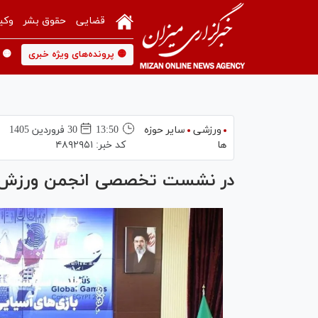
قضایی
حقوق بشر
وکی
🟡 پرونده‌های ویژه خبری
🟡 
ورزشی
سایر حوزه
13:50
30 فروردين 1405
ها
کد خبر:
۴۸۹۲۹۵۱
در نشست تخصصی انجمن ورزش ت