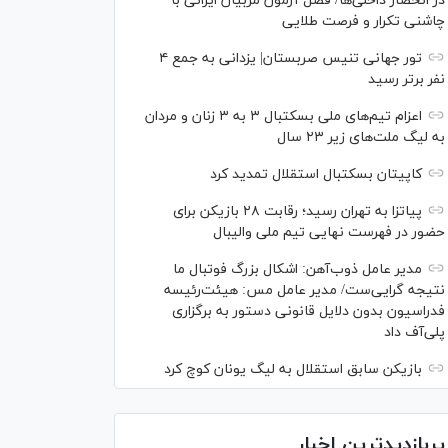
در انحصار داخلی‌ها/ فصل آزمون مربیان ایرانی با
چاشنی تکرار و فرصت طلایی
تور جهانی تنیس صربستان| یزدانی به جمع ۴
نفر برتر رسید
اعزام تیم‌های ملی بسکتبال ۳ به ۳ زنان و مردان
به لیگ ملت‌های زیر ۲۳ سال
کاپیتان بسکتبال استقلال تمدید کرد
پیاتزا به تهران رسید؛ رقابت ۲۸ بازیکن برای
حضور در فهرست نهایی تیم ملی والیبال
مدیر عامل ذوب‌آهن: اشکال بزرگ فوتبال ما
نتیجه گرایی‌ست/ مدیر عامل مس: هیئت‌رئیسه
فدراسیون بدون دلایل قانونی دستور به برگزاری
پلی‌آف داد
بازیکن سابق استقلال به لیگ یونان کوچ کرد
پربازدیدترین اخبار