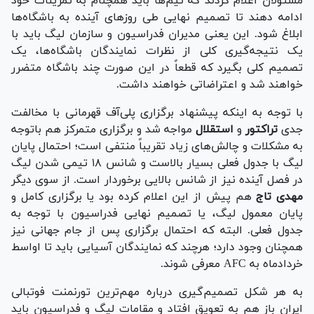
مسئولان اعلام کردند که تیم‌ها باید همچنام به تمرینات خود
ادامه دهند تا تصمیم نهایی طی روز‌های آینده به باشگاه‌ها
ابلاغ شود. این یعنی مدیران فدراسیون و سازمان لیگ باید با
یک نتیجه‌گیری کلی از نظرات نمایندگان باشگاه‌ها، یک
تصمیم کلی بگیرد که قطعاً در این صورت چند باشگاه متضرر
خواهند شد و اعتراضاتی خواهند داشت.
با توجه به اینکه پیشنهاد برگزاری پلی‌آف قهرمانی با مخالفت
جدی
تراکتور
و
استقلال
مواجه شد و برگزاری متمرکز هم باتوجه
به مشکلات و چالش‌های زیاد تقریباً منتفی است؛ احتمال پایان
لیگ با جدول فعلی بسیار بالاست و شانس ۱۸ تیمی شدن لیگ
در فصل آینده نیز از شانس بالایی برخوردار است. از سوی دیگر
مهدی تاج
هم پیش از این اعلام کرده بود یا برگزاری کامل و
پایان معمول لیگ، یا تصمیم نهایی فدراسیون با توجه به
جدول فعلی. البته که احتمال برگزاری پس از جام جهانی نیز
همچنان وجود دارد؛ هرچند که نمایندگان آسیایی باید تا اواسط
خردادماه به AFC معرفی شوند.
به هر شکل تصمیم‌گیری درباره مهم‌ترین تورنمنت فوتبالی
ایران باز هم به تعویق افتاد و مقامات لیگ و فدراسیون باید