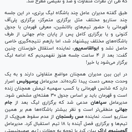
که طی آن نظرات متفاوت و ضد و نقیضی مطرح شد.
طبق گفته مدیران عامل چند باشگاه لیگ برتری، در این جلسه
چند سناریو مختلف مثل برگزاری متمرکز، برگزاری پلی‌آف
قهرمانی با حضور تیم‌های بالانشین، معرفی قهرمان با جدول
کنونی و یا برگزاری کامل پس از پایان جام جهانی از طرف
باشگاه‌های مختلف پیشنهاد شد، اما بازهم نتیجه‌گیری خاصی
حاصل نشد و
ابوالقاسم‌پور
، نماینده استقلال خوزستان چنین
گفت: بعد از ۴ ساعت جلسه هنوز نفهمیدیم که ادامه لیگ
برگزار می‌شود یا خیر!
در این بین مدیران همچنان مواضع متفاوتی دارند و به یک
وحدت جمعی دست پیدا نکرده‌اند. مدیرعامل
پرسپولیس
اصرار
دارد که شانس قهرمانی یا کسب سهمیه تیمش همچنان زنده
است و قهرمان باید بر اساس جدول ۳۰ هفته‌ای مشخص شود.
مدیرعامل
سپاهان
مدعی شد که برگزاری لیگ بعد از
جام
جهانی
منطقی‌تر است و نظر بیشتر باشگاه‌ها هم بر همین
سناریو است. نماینده
مس رفسنجان
از عدم سقوط هیچ‌یک از
تیم‌ها و برگزاری فصل آینده با ۱۸ تیم استقبال کرد. مدیرعامل
آلومینیوم اراک
بیان کرد با توجه به حملات رژیم صهیونیستی