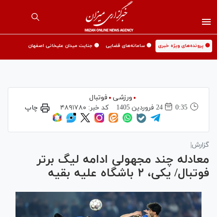
🟡 پرونده‌های ویژه خبری
🟡 سامانه‌های قضایی
🟡 جنایت میدان علیخانی اصفهان
ورزشی
فوتبال
0:35
24 فروردين 1405
کد خبر:
۴۸۹۱۷۸۰
چاپ
گزارش|
معادله چند مجهولی ادامه لیگ برتر
فوتبال/ یکی، ۲ باشگاه علیه بقیه