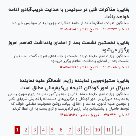
بقایی: مذاکرات فنی در سوئیس با هدایت غریب‌آبادی ادامه
خواهد یافت
سخنگوی هیئت مذاکره‌کننده از ادامه مذاکرات چهارجانبه در سوئیس خبر داد.
کد خبر: ۴۹۰۴۳۲۳ تاریخ انتشار : ۱۴۰۵/۰۴/۰۱
بقایی: نخستین نشست بعد از امضای یادداشت تفاهم امروز
برگزار می‌شود
سخنگوی وزارت امور خارجه درباره نشست و جلسه‌های امروز، گفت: نخستین
نشست بعد از امضای یادداشت تفاهم برگزار می‌شود.
کد خبر: ۴۹۰۴۰۷۵ تاریخ انتشار : ۱۴۰۵/۰۳/۳۱
بقایی: ستیزه‌جویی نماینده رژیم اشغالگر علیه نماینده
دبیرکل در امور کودکان نتیجه بی‌کیفرمانی مطلق است
سخنگوی وزارت امور خارجه حمله لفظی و توهین‌آمیز نماینده رژیم صهیونیستی
به نماینده دبیرکل در امور کودکان و درگیری‌های مسلحانه را نمایش شرم‌آور تکبر
و توهین علیه قانون، عدالت و اخلاق، پیامد روشن مصونیت مطلقی خواند که
توسط حامیان و پشتیبانان یک رژیم نژادپرست و تروریست به آن اعطا کردند.
کد خبر: ۴۹۰۳۹۴۱ تاریخ انتشار : ۱۴۰۵/۰۳/۳۰
1
2
3
4
5
6
7
8
9
10
11
>