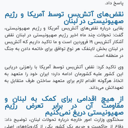
پاسخ داد.
نقض‌های آتش‌بس توسط آمریکا و رژیم
صهیونیستی در لبنان
بقایی درباره نقض‌های آتش‌بس آمریکا و رژیم صهیونیستی،
گفت: تحولات چند ماه اخیر رژیم صهیونیستی در لبنان نقض
آشکار آتش‌بس ۱۹ فروردین است و ما تاکید داریم که آتش‌بس
در لبنان بخش لاینفک هر نوع توافق برای خاتمه دادن به جنگ
در منطقه است.
وی تاکید کرد: نقض آتش‌بس توسط آمریکا با راهزنی دریایی
این کشور علیه کشورمان ادامه دارد؛ ایران خود را متعهد به
اتخاذ هرگونه اقدام لازم برای متعهد ساختن طرف متقابل به
تعهداتش می‌داند.
از هیچ اقدامی برای کمک به لبنان و
مقاومت آن در برابر تعرض رژیم
صهیونیستی دریغ نمی‌کنیم
سخنگوی وزارت امور خارجه درباره تحولات لبنان، توضیح داد:
دفاع از حاکمیت و حریم یک کشور یکی از کارویژه‌های اصلی