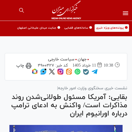
🟡 پرونده‌های ویژه خبری
🟡 سامانه‌های قضایی
🟡 جنایت میدان علیخانی اصفهان
جهان
سیاست خارجی
10:38
11 خرداد 1405
کد خبر:
۴۹۰۰۴۲۷
چاپ
نشست خبری سخنگوی وزارت امور خارجه|
بقایی: آمریکا مسئول طولانی‌شدن روند
مذاکرات است/ واکنش به ادعای ترامپ
درباره اورانیوم ایران