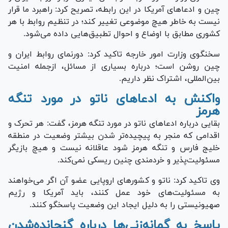
چین و ادعا‌های آمریکا در این رابطه، تصریح کرد: راهبرد ما قرار
نیست به خاطر هیچ موضوعی تغییر کند؛ در تنظیم روابط با هر
کشوری مطابق با اوضاع و احوال تطبیق‌هایی داده می‌شود.
سخنگوی وزارت امور خارجه تاکید کرد: دورنمای روابط ایران و
چین روشن است؛ درباره بسیاری از مسائل، ازجمله امنیت
بین‌المللی، اشتراک نظر داریم.
واکنش به ادعا‌های ناتو در مورد تنگه
هرمز
بقایی درباره ادعا‌های ناتو در مورد تنگه هرمز، گفت: هر تحرک و
اقدامی که منجر به پیچیده‌تر شدن بیشتر وضعیت در منطقه
خلیج فارس و تنگه هرمز شود عاقلانه نیست و هیچ بازیگر
مسئولیت‌پذیر و خردمندی چنین ریسکی نمی‌کند.
وی تاکید کرد: ناتو و کشور‌های اروپایی عضو آن اگر می‌خواهند
به مسئولیت‌های خود عمل کنند، باید آمریکا و رژیم
صهیونیستی را به دلیل ایجاد این وضعیت پاسخگو کنند.
پاسخ به گمانه‌زنی‌ها درباره گنجانده‌شدن