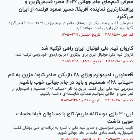
معرفی تیم‌های جام جهانی ۲۰۲۶| مصر؛ قدیمی‌ترین و
پرافتخارترین نماینده آفریقا/ مسیر صعود فراعنه از ایران
می‌گذرد
تیم ملی فوتبال مصر یکی از تیم‌های حاضر در جام جهانی ۲۰۲۶ است که در گروه
G با تیم ملی ایران رقابت خواهد کرد.
کد خبر: ۴۸۹۸۵۸۰ تاریخ انتشار : ۱۴۰۵/۰۲/۳۱
کاروان تیم ملی فوتبال ایران راهی ترکیه شد
کاروان تیم ملی فوتبال ایران برای برگزاری آخرین اردوی خود راهی ترکیه شد.
کد خبر: ۴۸۹۸۰۹۰ تاریخ انتشار : ۱۴۰۵/۰۲/۲۸
قلعه‌نویی: امیدوارم ویزای ۲۸ بازیکن صادر شود/ مزین به نام
«میناب ۱۶۸» هستیم و باید در جام جهانی خوب باشیم
سرمربی تیم ملی ایران گفت: مزین به نام «میناب ۱۶۸» هستیم و امیدوارم از
نظر فنی و اخلاقی بتوانیم عملکرد شایسته‌ای داشته باشیم.
کد خبر: ۴۸۹۸۰۷۸ تاریخ انتشار : ۱۴۰۵/۰۲/۲۸
نبی: ۳ بازی دوستانه داریم/ تاج با مسئولان فیفا جلسات
خوبی داشت
نایب رئیس فدراسیون و مدیر تیم ملی با اشاره به برنامه‌ای ملی پوشان گفت:
امیدواریم باعث شادی ملت در جام جهانی شویم.
کد خبر: ۴۸۹۸۰۷۶ تاریخ انتشار : ۱۴۰۵/۰۲/۲۸