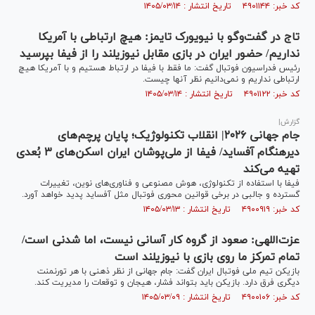
کد خبر: ۴۹۰۱۱۴۴ تاریخ انتشار : ۱۴۰۵/۰۳/۱۴
تاج در گفت‌و‌گو با نیویورک تایمز: هیچ ارتباطی با آمریکا
نداریم/ حضور ایران در بازی مقابل نیوزیلند را از فیفا بپرسید
رئیس فدراسیون فوتبال گفت: ما فقط با فیفا در ارتباط هستیم و با آمریکا هیچ
ارتباطی نداریم و نمی‌دانیم نظر آنها چیست.
کد خبر: ۴۹۰۱۱۲۲ تاریخ انتشار : ۱۴۰۵/۰۳/۱۴
گزارش|
جام جهانی ۲۰۲۶| انقلاب تکنولوژیک؛ پایان پرچم‌های
دیرهنگام آفساید/ فیفا از ملی‌پوشان ایران اسکن‌های ۳ بُعدی
تهیه می‌کند
فیفا با استفاده از تکنولوژی، هوش مصنوعی و فناوری‌های نوین، تغییرات
گسترده و جالبی در برخی قوانین محوری فوتبال مثل آفساید پدید خواهد آورد.
کد خبر: ۴۹۰۰۹۱۹ تاریخ انتشار : ۱۴۰۵/۰۳/۱۳
عزت‌اللهی: صعود از گروه کار آسانی نیست، اما شدنی است/
تمام تمرکز ما روی بازی با نیوزیلند است
بازیکن تیم ملی فوتبال ایران گفت: جام جهانی از نظر ذهنی با هر تورنمنت
دیگری فرق دارد. بازیکن باید بتواند فشار، هیجان و توقعات را مدیریت کند.
کد خبر: ۴۹۰۰۱۰۶ تاریخ انتشار : ۱۴۰۵/۰۳/۰۹