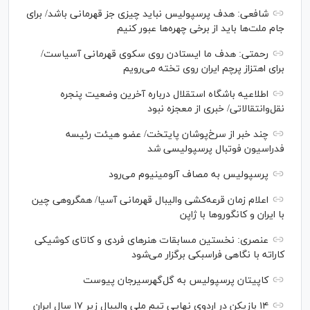
شافعی: هدف پرسپولیس نباید چیزی جز قهرمانی باشد/ برای
جام ملت‌ها باید از برخی چهره‌ها عبور کنیم
رحمتی: هدف ما ایستادن روی سکوی قهرمانی آسیاست/
برای اهتزاز پرچم ایران روی تخته می‌رویم
اطلاعیه باشگاه استقلال درباره آخرین وضعیت پنجره
نقل‌وانتقالاتی/ خبری از معجزه نبود
چند خبر از سرخ‌پوشان پایتخت/ عضو هیئت رئیسه
فدراسیون فوتبال پرسپولیسی شد
پرسپولیس به مصاف آلومینیوم می‌رود
اعلام زمان قرعه‌کشی والیبال قهرمانی آسیا/ همگروهی چین
با ایران و کانگورو‌ها با ژاپن
عنصری: نخستین مسابقات هنر‌های فردی و کاتای کوشیکی
کاراته با نگاهی فراسبکی برگزار می‌شود
کاپیتان پرسپولیس به گل‌گهرسیرجان پیوست
۱۴ بازیکن در اردوی نهایی تیم ملی والیبال زیر ۱۷ سال ایران