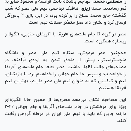
را
مصطفی محمد
، مهاجم باشگاه نانت فرانسه و
محمود صابر
به
ثمر رساندند. ضمنا
زیزو
، هافبک تهاجمی تیم ملی مصر که شب
گذشته جای محمد صلاح را پر کرده بود، در این بازی ۲ پاس‌گل
ارسال کرد و نشان داد مغز متفکر حملات تیم است.
مصر در گروه B جام ملت‌های آفریقا با آفریقای جنوبی، آنگولا و
زیمباوه همگروه است.
همچنین عمر مرموش، ستاره تیم ملی مصر و باشگاه
منچسترسیتی، پیش از ملحق شدن به اردوی فراعنه، در
مصاحبه‌ای جالب اظهار داشت: مصر قطعا جام ملت‌های آفریقا
را خواهد برد و سپس ما جام جهانی را خواهیم برد. با بازیکنان،
تیم و کیفیتی که به عنوان تیم ملی مصر داریم، بهترین تیم
آفریقا هستیم.
این مصاحبه نشان می‌دهد مصری‌ها از همین حالا انگیزه‌ای
ویژه برای درخشش در جام ملت‌های آفریقا و جام جهانی ۲۰۲۶
دارند؛ جایی که باید با تیم ملی ایران در مرحله گروهی رقابت
کنند.