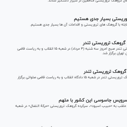
روریستی بسیار جدی هستیم
بله با گروهک های تروریستی و اقدامات آن ها بسیار جدی هستیم.
گروهک تروریستی تندر
ششمین جلسه محاکمه جمشید شارمهد سرکرده گروهک تروریستی تندر صبح امروز سه شنبه (۴ مرداد) در شعبه ۱۵ انقلاب و به ریاست قاضی
تهران برگزار شد.
گروهک تروریستی تندر
پنجمین جلسه رسیدگی به پرونده جمشید شارمهد سرکرده گروهک تروریستی تندر در شعبه ۱۵ دادگاه انقلاب و به ریاست قاضی صلواتی برگزار
 سرویس جاسوسی این کشور با متهم
» ملقب به «حبیب اسیود»، سرکرده گروهک تروریستی «حرکة النضال» در شعبه