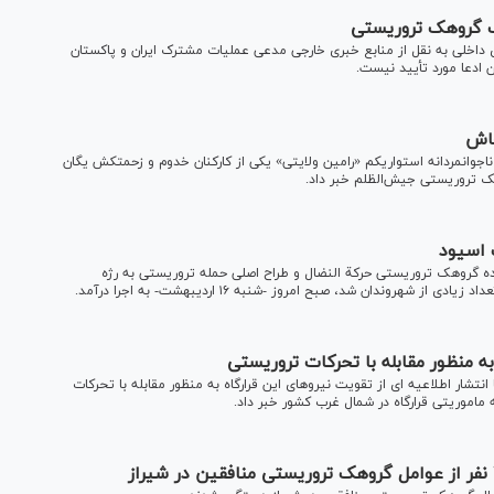
ک گروهک تروریستی
ای داخلی به نقل از منابع خبری خارجی مدعی عملیات مشترک ایران و پاکستان
ادعا مورد تأیید نیست.
خاش
 ناجوانمردانه استواریکم «رامین ولایتی» یکی از کارکنان خدوم و زحمتکش یگان
 تروریستی جیش‌الظلم خبر داد.
 اسیود
 گروهک تروریستی حرکة النضال و طراح اصلی حمله تروریستی به رژه
ه منظور مقابله با تحرکات تروریستی
نتشار اطلاعیه ای از تقویت نیروهای این قرارگاه به منظور مقابله با تحرکات
ماموریتی قرارگاه در شمال غرب کشور خبر داد.