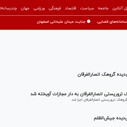
ل آنلاین
جامعه
سیاست
اقتصاد
فرهنگی
ورزشی
جهان
چندرسانه‌ا
سامانه‌های قضایی
🟡 جنایت میدان علیخانی اصفهان
دیده گروهک انصارالفرقان
روریستی انصارالفرقان به دار مجازات آویخته شد
وهک تروریستی انصارالفرقان اجرا شد.
‌دیده جیش‌الظلم