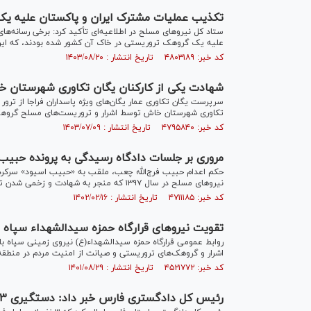
تکذیب عملیات مشترک ایران و پاکستان علیه ی
ستاد کل نیرو‌های مسلح در اطلاعیه‌ای تأکید کرد: برخی رسانه‌ه
علیه یک گروهک تروریستی در خاک آن کشور شده بودند، که این 
کد خبر: ۴۸۰۳۱۸۹ تاریخ انتشار : ۱۴۰۳/۰۸/۲۰
شهادت یکی از کارکنان یگان تکاوری شهرستان 
سرپرست یگان تکاوری عمار یگان‌های ویژه پاسداران فراجا از ترور
تکاوری شهرستان خاش توسط اشرار و تروریست‌های مسلح گروهک
کد خبر: ۴۷۹۵۸۴۰ تاریخ انتشار : ۱۴۰۳/۰۷/۰۹
مروری بر جلسات دادگاه رسیدگی به پرونده حبیب
حکم اعدام حبیب فرج‌الله چعب، ملقب به «حبیب اسیود» سرکرده
نیرو‌های مسلح در سال ۱۳۹۷ که منجر به شهادت و زخمی شدن تعداد زیادی از شهروندان شد، صبح امروز -شنبه ۱۶ اردیبهشت- به اجرا درآمد.
کد خبر: ۴۷۱۱۱۸۵ تاریخ انتشار : ۱۴۰۲/۰۲/۱۶
تقویت نیروهای قرارگاه حمزه سیدالشهداء سپاه ب
روابط عمومی قرارگاه حمزه سیدالشهداء(ع) نیروی زمینی سپاه با ا
اشرار و گروهک‌های تروریستی و صیانت از امنیت مردم در منطقه 
کد خبر: ۴۵۲۱۷۷۲ تاریخ انتشار : ۱۴۰۱/۰۸/۲۹
رئیس کل دادگستری فارس خبر داد: دستگیری ۳ نفر از عوامل گروهک تروریستی منافقین در شیراز