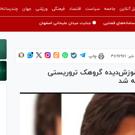
ل آنلاین
جامعه
سیاست
اقتصاد
فرهنگی
ورزشی
جهان
چندرسانه‌ا
سامانه‌های قضایی
🟡 جنایت میدان علیخانی اصفهان
خبر:
۴۸۹۶۹۶۱
چاپ
وزش‌دیده گروهک تروریستی
ته شد