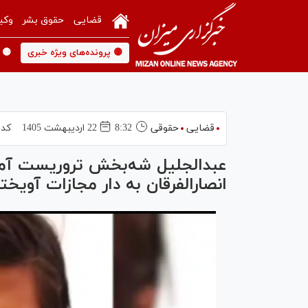
قضایی
حقوق بشر
وکی
🟡 پرونده‌های ویژه خبری
🟡 
قضایی
حقوقی
8:32
22 ارديبهشت 1405
کد 
عبدالجلیل شه‌بخش تروریست آم
انصارالفرقان به دار مجازات آویخ