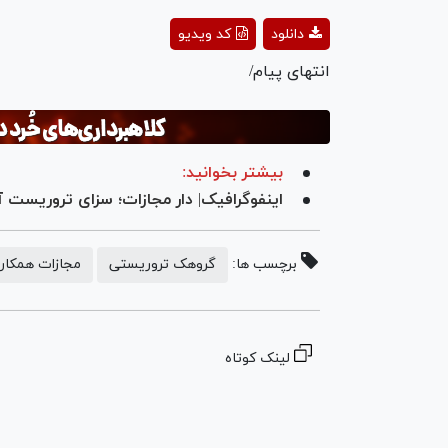
ay
دانلود
کد ویدیو
deo
انتهای پیام/
بیشتر بخوانید:
اینفوگرافیک| دار مجازات؛ سزای تروریست آ
برچسب ها:
گروهک تروریستی
مجازات همکار
لینک کوتاه