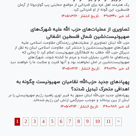
یک هنرمند اهل غزه برای قدردانی از مواضع حمایتی پپ گواردیولا از آرمان
فلسطین، این گونه از او قدردانی کرد.
کد خبر: ۴۹۰۱۳۴۰ تاریخ انتشار : ۱۴۰۵/۰۳/۱۶
تصاویری از عملیات‌های حزب الله علیه شهرک‌های
صهیونیست‌نشین شمال فلسطین اشغالی
حزب الله لبنان تصاویری از عملیات‌های رزمندگان مقاومت اسلامی علیه
شهرک‌های صهیونیست‌نشین را منتشر کرد. مقاومت اسلامی لبنان به نقل از
دبیرکل حزب الله خطاب به اشغالگران صهیونیست اعلام کرد تا زمانی که
روستا‌های ما ناامن، بمباران شده و مردم ما کشته شوند، شهرک‌های
صهیونیست‌نشین در امان نخواهند بود و آنها قدرت و صلابت ما را خواهند دید.
کد خبر: ۴۹۰۱۲۹۰ تاریخ انتشار : ۱۴۰۵/۰۳/۱۶
پهپادهای جدید حزب‌الله؛ نظامیان صهیونیست چگونه به
اهدافی متحرک تبدیل شدند؟
پهپاد‌های جدید حزب‌الله لبنان مجهز به فیبر نوری راهبرد رژیم صهیونیستی را در
لبنان از بین برده‌اند و موجب سردرگمی ارتش این رژیم شده‌اند.
کد خبر: ۴۹۰۰۹۸۹ تاریخ انتشار : ۱۴۰۵/۰۳/۱۴
1
2
3
4
5
6
7
8
9
10
11
>