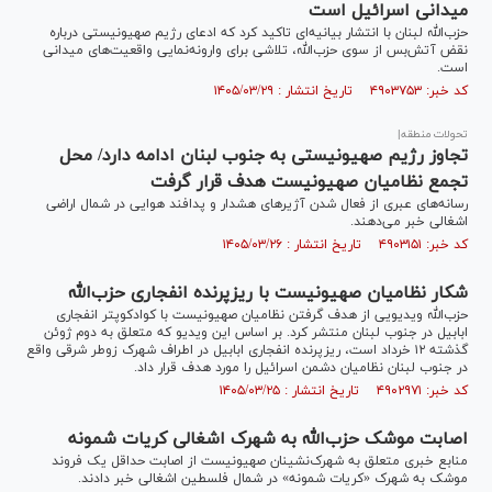
میدانی اسرائیل است
حزب‌الله لبنان با انتشار بیانیه‌ای تاکید کرد که ادعای رژیم صهیونیستی درباره
نقض آتش‌بس از سوی حزب‌الله، تلاشی برای وارونه‌نمایی واقعیت‌های میدانی
است.
کد خبر: ۴۹۰۳۷۵۳ تاریخ انتشار : ۱۴۰۵/۰۳/۲۹
تحولات منطقه|
تجاوز رژیم صهیونیستی به جنوب لبنان ادامه دارد/ محل
تجمع نظامیان صهیونیست هدف قرار گرفت
رسانه‌های عبری از فعال شدن آژیر‌های هشدار و پدافند هوایی در شمال اراضی
اشغالی خبر می‌دهند.
کد خبر: ۴۹۰۳۱۵۱ تاریخ انتشار : ۱۴۰۵/۰۳/۲۶
شکار نظامیان صهیونیست با ریزپرنده انفجاری حزب‌الله
حزب‌الله ویدیویی از هدف گرفتن نظامیان صهیونیست با کوادکوپتر انفجاری
ابابیل در جنوب لبنان منتشر کرد. بر اساس این ویدیو که متعلق به دوم ژوئن
گذشته ۱۲ خرداد است، ریزپرنده انفجاری ابابیل در اطراف شهرک زوطر شرقی واقع
در جنوب لبنان نظامیان دشمن اسرائیل را مورد هدف قرار داد.
کد خبر: ۴۹۰۲۹۷۱ تاریخ انتشار : ۱۴۰۵/۰۳/۲۵
اصابت موشک حزب‌الله به شهرک اشغالی کریات شمونه
منابع خبری متعلق به شهرک‌نشینان صهیونیست از اصابت حداقل یک فروند
موشک به شهرک «کریات شمونه» در شمال فلسطین اشغالی خبر دادند.