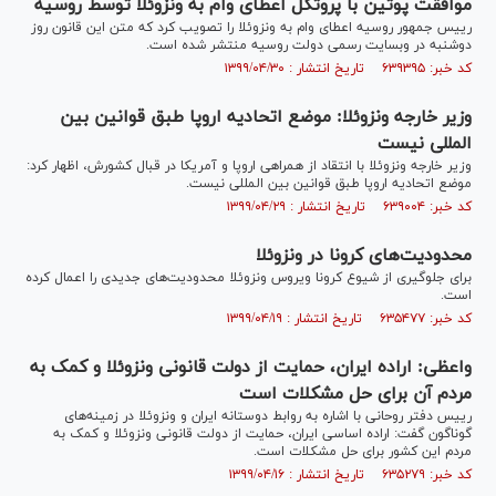
موافقت پوتین با پروتکل اعطای وام به ونزوئلا توسط روسیه
رییس جمهور روسیه اعطای وام به ونزوئلا را تصویب کرد که متن این قانون روز
دوشنبه در وبسایت رسمی دولت روسیه منتشر شده است.
کد خبر: ۶۳۹۳۹۵ تاریخ انتشار : ۱۳۹۹/۰۴/۳۰
وزیر خارجه ونزوئلا: موضع اتحادیه اروپا طبق قوانین بین
المللی نیست
وزیر خارجه ونزوئلا با انتقاد از همراهی اروپا و آمریکا در قبال کشورش، اظهار کرد:
موضع اتحادیه اروپا طبق قوانین بین المللی نیست.
کد خبر: ۶۳۹۰۰۴ تاریخ انتشار : ۱۳۹۹/۰۴/۲۹
محدودیت‌های کرونا در ونزوئلا
برای جلوگیری از شیوع کرونا ویروس ونزوئلا محدودیت‌های جدیدی را اعمال کرده
است.
کد خبر: ۶۳۵۴۷۷ تاریخ انتشار : ۱۳۹۹/۰۴/۱۹
واعظی: اراده ایران، حمایت از دولت قانونی ونزوئلا و کمک به
مردم آن برای حل مشکلات است
رییس دفتر روحانی با اشاره به روابط دوستانه ایران و ونزوئلا در زمینه‌های
گوناگون گفت: اراده اساسی ایران، حمایت از دولت قانونی ونزوئلا و کمک به
مردم این کشور برای حل مشکلات است.
کد خبر: ۶۳۵۲۷۹ تاریخ انتشار : ۱۳۹۹/۰۴/۱۶