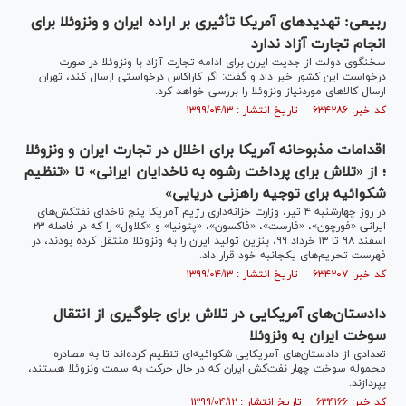
ربیعی: تهدیدهای آمریکا تأثیری بر اراده ایران و ونزوئلا برای
انجام تجارت آزاد ندارد
سخنگوی دولت از جدیت ایران برای ادامه تجارت آزاد با ونزوئلا در صورت
درخواست این کشور خبر داد و گفت: اگر کاراکاس درخواستی ارسال کند، تهران
ارسال کالاهای موردنیاز ونزوئلا را بررسی خواهد کرد.
کد خبر: ۶۳۴۲۸۶ تاریخ انتشار : ۱۳۹۹/۰۴/۱۳
اقدامات مذبوحانه آمریکا برای اخلال در تجارت ایران و ونزوئلا
؛ از «تلاش برای پرداخت رشوه به ناخدایان ایرانی» تا «تنظیم
شکوائیه برای توجیه راهزنی دریایی»
در روز چهارشنبه ۴ تیر، وزارت خزانه‌داری رژیم آمریکا پنج ناخدای نفتکش‌های
ایرانی «فورچون»، «فارست»، «فاکسون»، «پتونیا» و «کلاول» را که در فاصله ۲۳
اسفند ۹۸ تا ۱۳ خرداد ۹۹، بنزین تولید ایران را به ونزوئلا منتقل کرده بودند، در
فهرست تحریم‌های یکجانبه خود قرار داد.
کد خبر: ۶۳۴۲۰۷ تاریخ انتشار : ۱۳۹۹/۰۴/۱۳
دادستان‌های آمریکایی در تلاش برای جلوگیری از انتقال
سوخت ایران به ونزوئلا
تعدادی از دادستان‌های آمریکایی شکوائیه‌ای تنظیم کرده‌اند تا به مصادره
محموله سوخت چهار نفت‌کش ایران که در حال حرکت به سمت ونزوئلا هستند،
بپردازند.
کد خبر: ۶۳۴۱۶۶ تاریخ انتشار : ۱۳۹۹/۰۴/۱۲