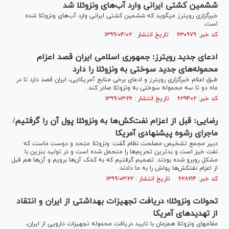
ششمین کشتی ایرانی وارد آب‌های ونزوئلا شد
خبرگزاری رویترز می‎گوید که ششمین کشتی ایرانی وارد آب‌های ونزوئلا شده
است.
کد خبر: ۶۳۰۹۷۹ تاریخ انتشار : ۱۳۹۹/۰۴/۰۲
ادعای جدید رویترز: جمهوری اسلامی ایران قصد اعزام
محموله‌های جدید سوختی به ونزوئلا را دارد
طبق اعلام خبرگزاری رویترز و ادعای برخی منابع آمریکایی، ایران قصد دارد تا در
ماه دو تا سه محموله سوختی به ونزوئلا صادر کند.
کد خبر: ۶۲۹۴۰۲ تاریخ انتشار : ۱۳۹۹/۰۳/۲۶
رضایی: قبل از اعزام نفت‌کش‌ها به ونزوئلا پول آن را گرفتیم/
ماجرای رشوه پیشنهادی آمریکا
دبیر مجمع تشخیص مصلحت نظام گفت: ونزوئلا متحد و دوست ماست که
نفت خیز است و بدترین تحریم‌ها را متحمل شده است و در تولید بنزین با
مشکل روبرو شده بودند. تصمیم گرفتیم که به کمک آن‌ها برویم و آن‌ها هم قبل
از اعزام نفتکش‌ها پولش را به ما دادند.
کد خبر: ۶۲۸۲۱۴ تاریخ انتشار : ۱۳۹۹/۰۳/۲۲
تحولات ونزوئلا؛ دریافت تجهیزات بهداشتی از ایران و انتقاد
از تهدید‌های آمریکا
مقام‎های ونزوئلا همزمان با تایید دریافت محموله تجهیزات دارویی از ایران،