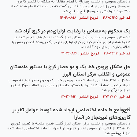
دادستان عمومی و انقلاب چهارباغ با اعلام مقابله به هنگام با تغییر کاربری
غیرمجاز اراضی زراعی در این حوزه قضایی گفت که در عملیات انجام شده تعداد
۳۰۰ مورد دیوارکشی غیرمجاز قلع و قمع شد.
کد خبر: ۴۸۶۵۹۳۵ تاریخ انتشار : ۱۴۰۴/۰۸/۱۸
یک محکوم به قصاص با رضایت اولیای‌دم در کرج آزاد شد
دادستان عمومی و انقلاب مرکز استان البرز گفت: با تلاش‌های انجام شده در
شعبه ششم اجرای احکام کیفری کرج، اولیای دم در یک پرونده قصاص نفس با
اعلام رضایت از حق خود گذشتند.
کد خبر: ۴۸۰۲۶۹۲ تاریخ انتشار : ۱۴۰۳/۰۸/۱۶
حل مشکل ورودی خط یک و دو حصار کرج با دستور دادستان
عمومی و انقلاب مرکز استان البرز
مشکل ساختار هندسی ایجاد شده در ورودی خط یک و دوم حصار کرج که موجب
ایجاد چندین تصادف شده بود با دستور دادستان عمومی و انقلاب مرکز استان
البرز جمع‌آوری شد.
کد خبر: ۴۷۴۷۶۷۰ تاریخ انتشار : ۱۴۰۲/۰۹/۱۳
قلع‌وقمع ۱۰ جاده اختصاصی ایجاد شده توسط عوامل تغییر
کاربری‌های غیرمجاز در آسارا
دادستان عمومی و انقلاب مرکز استان البرز گفت: ضمن مقابله با تغییر کاربری
۱۲۰ هکتار از اراضی در معرض تغییر کاربری در آسارا، ۱۰ جاده اختصاصی ایجاد شده
نیز قلع‌وقمع شد.