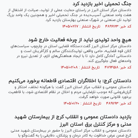
جنگ تحمیلی اخیر بازدید کرد
دادستان مرکز استان البرز در راستای حمایت عملی از تولید، صیانت از اشتغال از
هفت واحد صنعتی آسیب‌دیده در جنگ تحمیلی اخیر و همچنین یک واحد بزرگ
تولید نان صنعتی در شهرک صنعتی بهارستان بازدید کرد.
کد خبر: ۴۸۹۶۱۲۳ تاریخ انتشار : ۱۴۰۵/۰۲/۱۷
هیچ واحد تولیدی نباید از چرخه فعالیت خارج شود
دادستان مرکز استان البرز گفت:دستگاه قضایی استان در چارچوب سیاست‌های
کلان قوه قضاییه، حامی واقعی تولیدکنندگان سالم و کارآفرینان است و
دادستانی آمادگی کامل دارد تا با ایجاد هماهنگی‌های لازم، از تعدیل نیرو در
واحد‌های فعال جلوگیری کند.
کد خبر: ۴۸۹۴۵۱۸ تاریخ انتشار : ۱۴۰۵/۰۲/۰۸
دادستان کرج: با اخلالگران اقتصادی قاطعانه برخورد می‌کنیم
دادستان عمومی و انقلاب مرکز استان البرز گفت: با هرگونه تخلف، احتکار و
گران‌فروشی که موجب نارضایتی مردم و اخلال در نظام اقتصادی شود، با قاطعیت
برخورد قانونی صورت خواهد گرفت.
کد خبر: ۴۸۹۱۱۹۳ تاریخ انتشار : ۱۴۰۵/۰۱/۲۰
بازدید دادستان عمومی و انقلاب کرج از بیمارستان شهید
مدنی و مرکز کنترل برق استان البرز
دادستان عمومی و انقلاب مرکز استان البرز با حضور در بیمارستان شهید مدنی
کرج ضمن عرض خداقوت به کادر درمان و پزشکان، دقایقی را به گفت‌و‌گو با