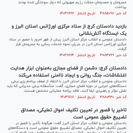
مجروحان و مصدومان حملات رژیم صهیونی که دچار سوختگی شده بودند
پرداخت.
کد خبر: ۴۸۸۵۰۹۸ تاریخ انتشار : ۱۴۰۴/۱۲/۱۶
بازدید دادستان کرج از ستاد مرکزی اورژانس استان البرز و
یک ایستگاه آتش‌نشانی
دادستان عمومی و انقلاب مرکز استان البرز پیش از ظهر امروز با حضور در ستاد
مرکزی اورژانس استان البرز در جریان نحوه خدمات رسانی به مجروحان قرار
گرفت.
کد خبر: ۴۸۸۴۷۶۹ تاریخ انتشار : ۱۴۰۴/۱۲/۱۴
دادستان کرج: دشمن از فضای مجازی به‌عنوان ابزار هدایت
اغتشاشات، جنگ روانی و ایجاد ناامنی استفاده می‌کند
دادستان عمومی و انقلاب مرکز استان البرز با انتقاد از ضعف برنامه‌ریزی برخی
دستگاه‌های اجرایی در حوزه فضای مجازی، گفت: متأسفانه برخی مدیرانی که باید
نقش مؤثر و راهبردی ایفا کنند، فاقد برنامه عملیاتی مشخص هستند.
کد خبر: ۴۸۸۰۴۳۰ تاریخ انتشار : ۱۴۰۴/۱۱/۱۸
تاخیر یا قصور در تعیین تکلیف اموال تملیکی، مصداق
تضییع حقوق عمومی است
دادستان عمومی و انقلاب مرکز استان البرز گفت: هرگونه تأخیر یا قصور در
تعیین تکلیف اموال تملیکی، مصداق تضییع حقوق عمومی است و دستگاه‌های
مسئول مکلف‌اند در چارچوب قوانین و نسبت به انجام وظایف خود اقدام کنند.