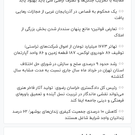
مقابله با تخریب جنگل‌ها و تصرف اراضی ملی باید بهبود یابد
یک محکوم به قصاص در آذربایجان‌ غربی از مجازات رهایی
یافت
تعارض قوانین؛ مانع پنهان سنددار شدن بخش بزرگی از
املاک
تهاتر ۱۶۷۳ میلیارد تومان از اموال شرکت‌های تراستی/
توقیف ۸۶ خودروی لوکس، ۱۸۷ قطعه زمین و ۸۶ واحد آپارتمان
رشد حدود ۹ درصدی صلح و سازش در شورای حل اختلاف
استان تهران در خرداد ماه سال جاری نسبت به مدت مشابه سال
گذشته
رئیس کل دادگستری خراسان رضوی: تولید آثار فاخر هنری
می‌تواند نقشی ماندگار در تربیت نسل آینده و تعمیق باور‌های
فرهنگی و دینی جامعه ایفا کند
کاهش ۱۰ درصدی جمعیت کیفری زندان‌های بوشهر/ ۶۲ درصد
زندانیان واجد شرایط شاغل هستند