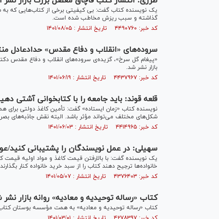
طرزی: انتشار کتب قاچاق معضل بزرگ بازار نشر 
یک نویسنده کتاب گفت: بی کیفیتی برخی از کتاب‌هایی که به صو
گذاشته و سبب ریزش مخاطب شده است.
کد خبر: ۴۴۹۰۷۶۰ تاریخ انتشار : ۱۴۰۱/۰۸/۰۵
سروده‌های «انقلاب و دفاع مقدس» حدادعادل منتش
«پیغام گل سرخ»، گزیده‌ی سروده‌های انقلاب و دفاع مقدس دکت
بازار نشر شد.
کد خبر: ۴۴۳۷۹۶۷ تاریخ انتشار : ۱۴۰۱/۰۶/۱۹
قلعه قوند: باید جامعه را با کتابخوانی آشتی د
نویسنده کتاب «زمان ایستاده» گفت: تأمین کاغذ دولتی برای همه
شکل‌های مختلف می‌تواند مؤثر باشد. البته نقش جاذبه‌های بصری
کد خبر: ۴۴۱۴۹۶۵ تاریخ انتشار : ۱۴۰۱/۰۶/۰۳
سهیلی: در عمل نویسندگان را پشتیبانی کنید/عوا
یک نویسنده گفت: با بالارفتن قیمت کاغذ و مواد اولیه قیمت ک
خانواده‌ها ترجیح دهند کتاب را از سبد خرید خانواده کنار بگذارند.
کد خبر: ۴۳۷۶۴۰۳ تاریخ انتشار : ۱۴۰۱/۰۵/۰۷
کتاب «رساله توحیدیه و معادیه» روانه بازار نشر 
کتاب «رساله توحیدیه و معادیه» به همت مؤسسه بوستان کتاب
کد خبر: ۴۲۷۸۳۹۷ تاریخ انتشار : ۱۴۰۱/۰۳/۰۱