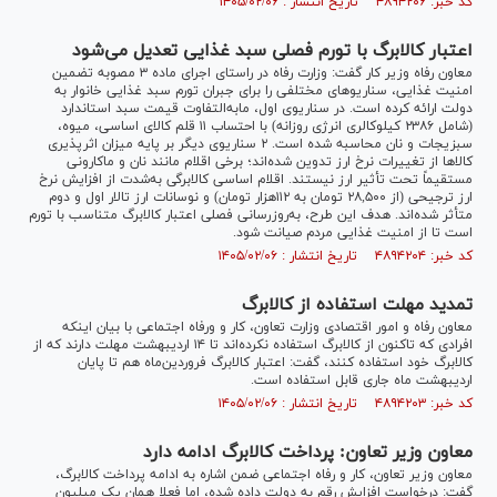
کد خبر: ۴۸۹۴۲۰۶ تاریخ انتشار : ۱۴۰۵/۰۲/۰۶
اعتبار کالابرگ با تورم فصلی سبد غذایی تعدیل می‌شود
معاون رفاه وزیر کار گفت: وزارت رفاه در راستای اجرای ماده ۳ مصوبه تضمین
امنیت غذایی، سناریوهای مختلفی را برای جبران تورم سبد غذایی خانوار به
دولت ارائه کرده است. در سناریوی اول، مابه‌التفاوت قیمت سبد استاندارد
(شامل ۲۳۸۶ کیلوکالری انرژی روزانه) با احتساب ۱۱ قلم کالای اساسی، میوه،
سبزیجات و نان محاسبه شده است. ۲ سناریوی دیگر بر پایه میزان اثرپذیری
کالاها از تغییرات نرخ ارز تدوین شده‌اند؛ برخی اقلام مانند نان و ماکارونی
مستقیماً تحت تأثیر ارز نیستند. اقلام اساسی کالا‌برگی به‌شدت از افزایش نرخ
ارز ترجیحی (از ۲۸,۵۰۰ تومان به ۱۱۲هزار تومان) و نوسانات ارز تالار اول و دوم
متأثر شده‌اند. هدف این طرح، به‌روزرسانی فصلی اعتبار کالابرگ متناسب با تورم
است تا از امنیت غذایی مردم صیانت شود.
کد خبر: ۴۸۹۴۲۰۴ تاریخ انتشار : ۱۴۰۵/۰۲/۰۶
تمدید مهلت استفاده از کالابرگ
معاون رفاه و امور اقتصادی وزارت تعاون، کار و ورفاه اجتماعی با بیان اینکه
افرادی که تاکنون از کالابرگ استفاده نکرده‌اند تا ۱۴ اردیبهشت مهلت دارند که از
کالابرگ خود استفاده کنند، گفت: اعتبار کالابرگ فروردین‌ماه هم تا پایان
اردیبهشت ماه جاری قابل استفاده است.
کد خبر: ۴۸۹۴۲۰۳ تاریخ انتشار : ۱۴۰۵/۰۲/۰۶
معاون وزیر تعاون: پرداخت کالابرگ ادامه دارد
معاون وزیر تعاون، کار و رفاه اجتماعی ضمن اشاره به ادامه پرداخت کالابرگ،
گفت: درخواست افزایش رقم به دولت داده شده، اما فعلا همان یک میلیون