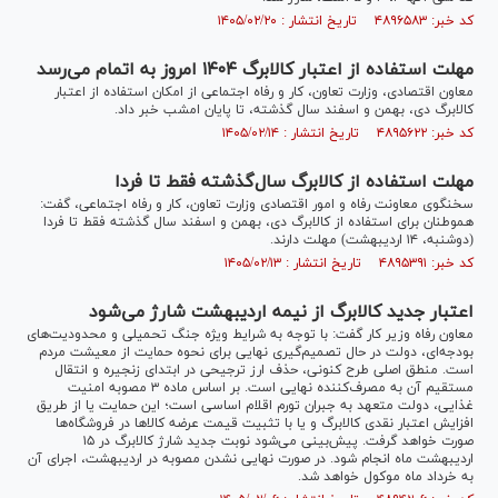
کد خبر: ۴۸۹۶۵۸۳ تاریخ انتشار : ۱۴۰۵/۰۲/۲۰
مهلت استفاده از اعتبار کالابرگ ۱۴۰۴ امروز به اتمام می‌رسد
معاون اقتصادی، وزارت تعاون، کار و رفاه اجتماعی از امکان استفاده از اعتبار
کالابرگ دی، بهمن و اسفند سال گذشته، تا پایان امشب خبر داد.
کد خبر: ۴۸۹۵۶۲۲ تاریخ انتشار : ۱۴۰۵/۰۲/۱۴
مهلت استفاده از کالابرگ سال‌گذشته فقط تا فردا
سخنگوی معاونت رفاه و امور اقتصادی وزارت تعاون، کار و رفاه اجتماعی، گفت:
هموطنان برای استفاده از کالابرگ دی، بهمن و اسفند سال گذشته فقط تا فردا
(دوشنبه، ۱۴ اردیبهشت) مهلت دارند.
کد خبر: ۴۸۹۵۳۹۱ تاریخ انتشار : ۱۴۰۵/۰۲/۱۳
اعتبار جدید کالابرگ از نیمه اردیبهشت شارژ می‌شود
معاون رفاه وزیر کار گفت: با توجه به شرایط ویژه جنگ تحمیلی و محدودیت‌های
بودجه‌ای، دولت در حال تصمیم‌گیری نهایی برای نحوه حمایت از معیشت مردم
است. منطق اصلی طرح کنونی، حذف ارز ترجیحی در ابتدای زنجیره و انتقال
مستقیم آن به مصرف‌کننده نهایی است. بر اساس ماده ۳ مصوبه امنیت
غذایی، دولت متعهد به جبران تورم اقلام اساسی است؛ این حمایت یا از طریق
افزایش اعتبار نقدی کالابرگ و یا با تثبیت قیمت عرضه کالا‌ها در فروشگاه‌ها
صورت خواهد گرفت. پیش‌بینی می‌شود نوبت جدید شارژ کالابرگ در ۱۵
اردیبهشت ماه انجام شود. در صورت نهایی نشدن مصوبه در اردیبهشت، اجرای آن
به خرداد ماه موکول خواهد شد.