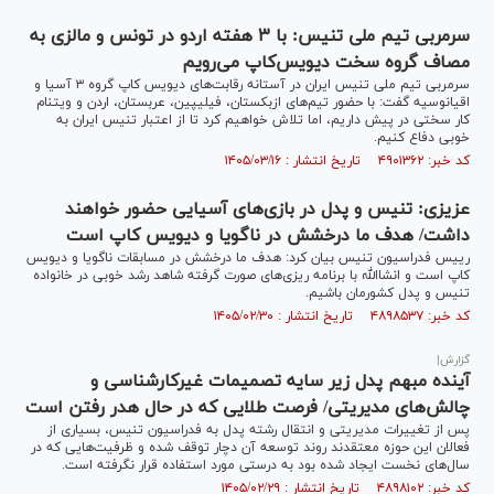
سرمربی تیم ملی تنیس: با ۳ هفته اردو در تونس و مالزی به
مصاف گروه سخت دیویس‌کاپ می‌رویم
سرمربی تیم ملی تنیس ایران در آستانه رقابت‌های دیویس کاپ گروه ۳ آسیا و
اقیانوسیه گفت: با حضور تیم‌های ازبکستان، فیلیپین، عربستان، اردن و ویتنام
کار سختی در پیش داریم، اما تلاش خواهیم کرد تا از اعتبار تنیس ایران به
خوبی دفاع کنیم.
کد خبر: ۴۹۰۱۳۶۲ تاریخ انتشار : ۱۴۰۵/۰۳/۱۶
عزیزی: تنیس و پدل در بازی‌های آسیایی حضور خواهند
داشت/ هدف ما درخشش در ناگویا و دیویس کاپ است
رییس فدراسیون تنیس بیان کرد: هدف ما درخشش در مسابقات ناگویا و دیویس
کاپ است و انشاالله با برنامه ریزی‌های صورت گرفته شاهد رشد خوبی در خانواده
تنیس و پدل کشورمان باشیم.
کد خبر: ۴۸۹۸۵۳۷ تاریخ انتشار : ۱۴۰۵/۰۲/۳۰
گزارش|
آینده مبهم پدل زیر سایه تصمیمات غیرکارشناسی و
چالش‌های مدیریتی/ فرصت طلایی که در حال هدر رفتن است
پس از تغییرات مدیریتی و انتقال رشته پدل به فدراسیون تنیس، بسیاری از
فعالان این حوزه معتقدند روند توسعه آن دچار توقف شده و ظرفیت‌هایی که در
سال‌های نخست ایجاد شده بود به درستی مورد استفاده قرار نگرفته است.
کد خبر: ۴۸۹۸۱۰۲ تاریخ انتشار : ۱۴۰۵/۰۲/۲۹