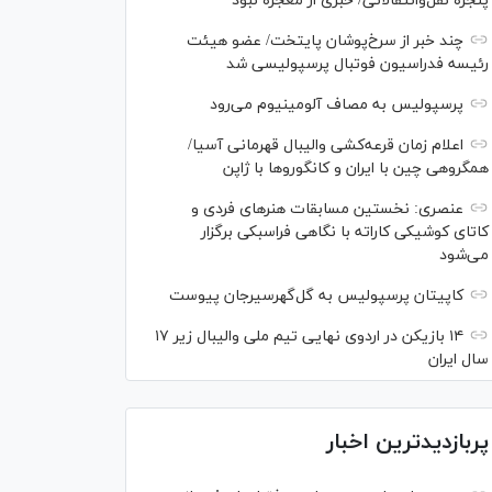
پنجره نقل‌وانتقالاتی/ خبری از معجزه نبود
چند خبر از سرخ‌پوشان پایتخت/ عضو هیئت
رئیسه فدراسیون فوتبال پرسپولیسی شد
پرسپولیس به مصاف آلومینیوم می‌رود
اعلام زمان قرعه‌کشی والیبال قهرمانی آسیا/
همگروهی چین با ایران و کانگورو‌ها با ژاپن
عنصری: نخستین مسابقات هنر‌های فردی و
کاتای کوشیکی کاراته با نگاهی فراسبکی برگزار
می‌شود
کاپیتان پرسپولیس به گل‌گهرسیرجان پیوست
۱۴ بازیکن در اردوی نهایی تیم ملی والیبال زیر ۱۷
سال ایران
پربازدیدترین اخبار