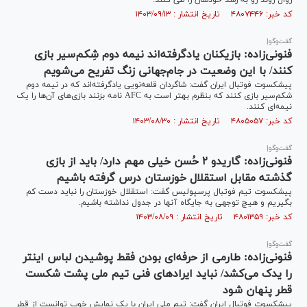
روال روند رو به رشد خودشان را طی کنند.
کد خبر: ۴۸۰۷۴۴۶ تاریخ انتشار : ۱۴۰۳/۰۹/۱۳
گفت‌وگو|
فنونی‌زاده: بازیکنان یادگرفته‌اند نیمه دوم شِکم‌سیر بازی
کنند/ با این وضعیت در جام‌جهانی زنگ تفریح می‌شویم
پیشکسوت فوتبال ایران گفت: شاگردان قلعه‌نویی یادگرفته‌اند که در نیمه دوم
شکم‌سیر بازی کنند که بنظرم بهتر است به AFC نامه بزنند بازی‌های آن‌ها را یک
نیمه‌ای کنند.
کد خبر: ۴۸۰۵۰۵۷ تاریخ انتشار : ۱۴۰۳/۰۸/۳۰
گفت‌وگو|
فنونی‌زاده: گاریدو ۲ حُسن خیلی مهم دارد/ باید از بازی
گذشته مقابل استقلال خوزستان درس گرفته باشیم
پیشکسوت تیم فوتبال پرسپولیس گفت: استقلال خوزستان را نباید دست کم
بگیریم و هیچ توجهی به جایگاه آنها در جدول نداشته باشیم.
کد خبر: ۴۸۰۱۳۵۹ تاریخ انتشار : ۱۴۰۳/۰۸/۰۹
گفت‌وگو|
فنونی‌زاده: طارمی از حرفه‌ای بودن فقط پوشیدن لباس اینتر
را یدک می‌کشد/ نباید ایرادهای فنی تیم ملی پشت شکست
قطر پنهان شود
پیشکسوت فوتبال ایران گفت: تیم ملی ایران با یک نمایش خوب توانست از قطر