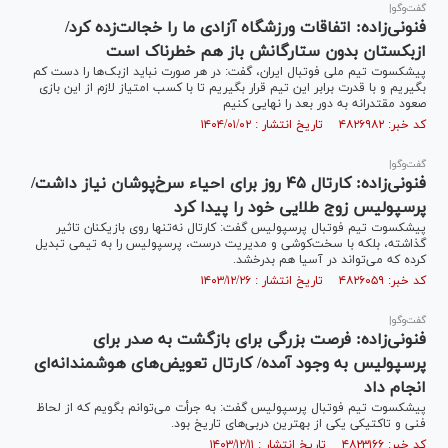
گفت‌و‌گو|
فنونی‌زاده: اتفاقات ورزشگاه آزادی ما را خجالت‌زده کرد/
ازبکستان بدون ستارگانش باز هم خطرناک است
پیشکسوت تیم ملی فوتبال ایران، گفت: در هر صورت نباید ازبک‌ها را دست کم
بگیریم و با قدرت برابر این تیم قرار بگیریم تا با کسب امتیاز لازم از این بازی
صعود مقتدرانه به دور بعد را نهایی کنیم
کد خبر: ۴۸۲۶۹۸۲ تاریخ انتشار : ۱۴۰۴/۰۱/۰۲
گفت‌و‌گو|
فنونی‌زاده: کارتال ۴۵ روز برای احیاء سرخ‌پوشان نیاز داشت/
پرسپولیس زوج طلایی خود را پیدا کرد
پیشکسوت تیم فوتبال پرسپولیس گفت: کارتال نه‌تنها روی بازیکنان تاثیر
گذاشته، بلکه با سخت‌کوشی و مدیریت درست، پرسپولیس را به تیمی تبدیل
کرده که می‌تواند در آسیا هم بدرخشد.
کد خبر: ۴۸۲۶۰۵۹ تاریخ انتشار : ۱۴۰۳/۱۲/۲۶
گفت‌وگو|
فنونی‌زاده: فرصت بزرگی برای بازگشت به صدر برای
پرسپولیس به وجود آمده/ کارتال تعویض‌های هوشمندانه‌ای
انجام داد
پیشکسوت تیم فوتبال پرسپولیس گفت: به جرأت می‌توانم بگویم که از لحاظ
فنی و تاکتیکی یکی از بهترین دربی‌های تاریخ بود.
کد خبر: ۴۸۲۳۱۶۶ تاریخ انتشار : ۱۴۰۳/۱۲/۱۱