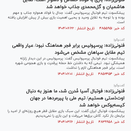
فنونی‌زاده: بازی با فولاد حساس و دشوار است/ تقابل
هاشمیان و گل‌محمدی جذاب خواهد شد
پیشکسوت تیم فوتبال پرسپولیس گفت: جدال با فولاد همواره جذاب و مهم
بوده و با توجه به تقابل وحید و یحیی اهمیت بازی بیش از پیش افزایش یافته
است.
کد خبر: ۴۸۵۵۹۵۱ تاریخ انتشار : ۱۴۰۴/۰۶/۲۲
گفت‌و‌گو|
فنونی‌زاده: پرسپولیس برابر فجر هماهنگ نبود/ عیار واقعی
تیم مقابل سپاهان مشخص می‌شود
پیشکسوت تیم فوتبال پرسپولیس گفت: پرسپولیس در این دیدار زلزله
همیشگی نبود. تیمی که به داشتن خط حمله پرقدرت و بازی هجومی شهره
است، برابر فجر هماهنگی لازم را نداشت.
کد خبر: ۴۸۵۲۴۵۴ تاریخ انتشار : ۱۴۰۴/۰۶/۰۱
گفت‌و‌گو|
فنونی‌زاده: فوتبال آسیا مُدرن شد، ما هنوز به دنبال
اوت‌دَستی هستیم/ تیم ملی با پیرمرد‌ها در جهان
کیسه‌بوکس خواهد شد
پیشکسوت فوتبال ایران گفت: این سبک بازی مقابل قطر هیچ روزنه‌ای از امید را
برایمان باز نکرد. کاش برق‌ها می‌رفت و این بازی را نمی‌دیدیم.
کد خبر: ۴۸۳۹۹۵۸ تاریخ انتشار : ۱۴۰۴/۰۳/۱۶