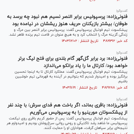
گفت‌وگو|
فنونی‌زاده: پرسپولیس برابر النصر نسیم هم نبود چه برسد به
طوفان/ بیشتر بازیکنان حریف هنوز ریششان در نیامده بود
پیشکسوت تیم فوتبال پرسپولیس گفت: پرسپولیس برابر النصر بین مرگ و
زندگی گزینه مرگ را انتخاب کرد و به هیچ عنوان در قامت تیم برنده ظاهر نشد.
کد خبر: ۴۸۲۱۳۱۲ تاریخ انتشار : ۱۴۰۳/۱۲/۰۲
گفت‌وگو|
فنونی‌زاده: برد برابر گل‌گهر گام بلندی برای فتح لیگ برتر
خواهد بود/ کارتال ما را یاد برانکو می‌اندازد
پیشکسوت تیم فوتبال پرسپولیس گفت: عملکرد کارتال تا به اینجا تحسین
برانگیز بوده و امیدوار شدیم که بتوانیم در آینده به قهرمانی تیم خوشبین
باشیم.
کد خبر: ۴۸۱۹۲۸۸ تاریخ انتشار : ۱۴۰۳/۱۱/۲۱
گفت‌وگو|
فنونی‌زاده: باقری بماند، اگر باخت هم فدای سرش/ با چند نفر
از پیشکسوتان مورینیو را به پرسپولیس می‌آوریم
پیشکسوت تیم فوتبال پرسپولیس گفت: پس از حضور کریم باقری روی نیکمت
پرسپولیس ما شاهد رشد تاکتیکی و روحی روانی سرخ‌پوشان بودیم و امیدوارم هر
نتیجه‌ای برابر سپاهان گرفت، هواداران او را حمایت کنند.