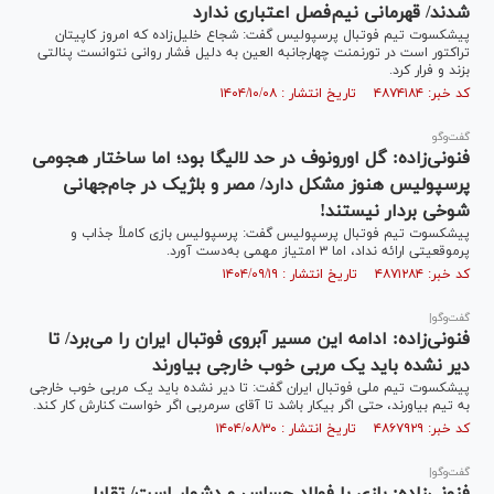
شدند/ قهرمانی نیم‌فصل اعتباری ندارد
پیشکسوت تیم فوتبال پرسپولیس گفت: شجاع خلیل‌زاده که امروز کاپیتان
تراکتور است در تورنمنت چهارجانبه العین به دلیل فشار روانی نتوانست پنالتی
بزند و فرار کرد.
کد خبر: ۴۸۷۴۱۸۴ تاریخ انتشار : ۱۴۰۴/۱۰/۰۸
گفت‌و‌گو
فنونی‌زاده: گل اورونوف در حد لالیگا بود؛ اما ساختار هجومی
پرسپولیس هنوز مشکل دارد/ مصر و بلژیک در جام‌جهانی
شوخی بردار نیستند!
پیشکسوت تیم فوتبال پرسپولیس گفت: پرسپولیس بازی کاملاً جذاب و
پرموقعیتی ارائه نداد، اما ۳ امتیاز مهمی به‌دست آورد.
کد خبر: ۴۸۷۱۲۸۴ تاریخ انتشار : ۱۴۰۴/۰۹/۱۹
گفت‌و‌گو|
فنونی‌زاده: ادامه این مسیر آبروی فوتبال ایران را می‌برد/ تا
دیر نشده باید یک مربی خوب خارجی بیاورند
پیشکسوت تیم ملی فوتبال ایران گفت: تا دیر نشده باید یک مربی خوب خارجی
به تیم بیاورند، حتی اگر بیکار باشد تا آقای سرمربی اگر خواست کنارش کار کند.
کد خبر: ۴۸۶۷۹۲۹ تاریخ انتشار : ۱۴۰۴/۰۸/۳۰
گفت‌وگو|