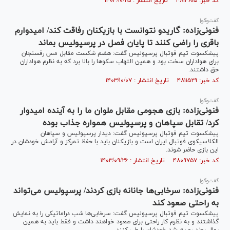
کد خبر: ۴۸۱۴۸۱۵ تاریخ انتشار : ۱۴۰۳/۱۰/۲۵
گفت‌وگو|
فنونی‌زاده: گاریدو نتوانست با بازیکنان رفاقت کند/ امیدوارم
باقری را راضی کنند تا پایان فصل در پرسپولیس بماند
پیشکسوت تیم فوتبال پرسپولیس گفت: هضم شکست مقابل مس رفسنجان
برای هواداران سخت بود و همین التهاب سکو‌ها را بالا برد که به نظرم هواداران
حق داشتند.
کد خبر: ۴۸۱۱۵۲۹ تاریخ انتشار : ۱۴۰۳/۱۰/۰۷
گفت‌وگو|
فنونی‌زاده: بازی هجومی مقابل ملوان ما را به آینده امیدوار
کرد/ تقابل سپاهان و پرسپولیس همواره جذاب بوده
پیشکسوت تیم فوتبال پرسپولیس گفت: دیدار پرسپولیس و سپاهان
الکلاسیکوی فوتبال ایران است و بازیکنان باید با حفظ تمرکز و آرامش خودشان در
این بازی حاضر شوند.
کد خبر: ۴۸۰۹۷۵۷ تاریخ انتشار : ۱۴۰۳/۰۹/۲۶
گفت‌وگو|
فنونی‌زاده: سرخابی‌ها جانانه بازی کردند/ پرسپولیس می‌تواند
به راحتی صعود کند
پیشکسوت تیم فوتبال پرسپولیس گفت: سرخابی‌ها شب دراماتیکی را به نمایش
گذاشتند و به نظرم کار راحتی برای صعود خواهند داشت و فقط باید به همین