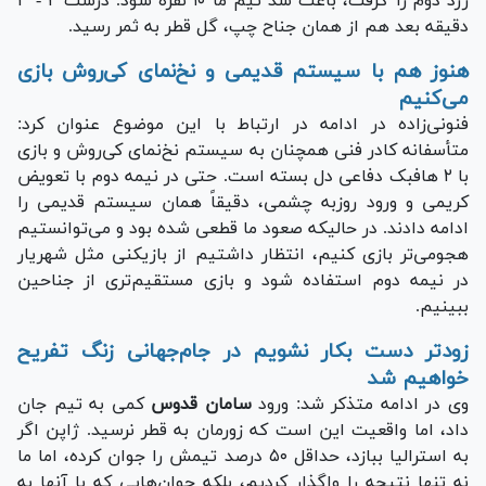
زرد دوم را گرفت، باعث شد تیم ما ۱۰ نفره شود. درست ۲ - ۳
دقیقه بعد هم از همان جناح چپ، گل قطر به ثمر رسید.
هنوز هم با سیستم قدیمی و نخ‌نمای کی‌روش بازی
می‌کنیم
فنونی‌زاده در ادامه در ارتباط با این موضوع عنوان کرد:
متأسفانه کادر فنی همچنان به سیستم نخ‌نمای کی‌روش و بازی
با ۲ هافبک دفاعی دل بسته است. حتی در نیمه دوم با تعویض
کریمی و ورود روزبه چشمی، دقیقاً همان سیستم قدیمی را
ادامه دادند. در حالیکه صعود ما قطعی شده بود و می‌توانستیم
هجومی‌تر بازی کنیم، انتظار داشتیم از بازیکنی مثل شهریار
در نیمه دوم استفاده شود و بازی مستقیم‌تری از جناحین
ببینیم.
زودتر دست بکار نشویم در جام‌جهانی زنگ تفریح
خواهیم شد
وی در ادامه متذکر شد: ورود
سامان قدوس
کمی به تیم جان
داد، اما واقعیت این است که زورمان به قطر نرسید. ژاپن اگر
به استرالیا ببازد، حداقل ۵۰ درصد تیمش را جوان کرده، اما ما
نه تنها نتیجه را واگذار کردیم، بلکه جوان‌هایی که با آنها به