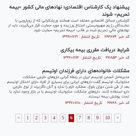
پیشنهاد یک کارشناس اقتصادی؛ نهاد‌های مالی کشور «بیمه
تحریم» شوند
کارشناس مسائل اقتصادی معتقد است همانند ورزشکارانی که از رویارویی با
نمایندگان رژیم صهیونیستی امتناع ورزیده و مورد حمایت قرار می‌گیرند، باید از
نهادهایِ مالیِ تحریم شده در قالب «بیمه تحریم» حمایت شود.
کد خبر: ۶۶۳۸۷۴ تاریخ انتشار : ۱۳۹۹/۰۷/۱۹
شرایط دریافت مقرری بیمه بیکاری
کد خبر: ۶۶۱۸۵۳ تاریخ انتشار : ۱۳۹۹/۰۷/۱۴
مشکلات خانواده‌های دارای فرزندان اوتیسم
مدیرعامل انجمن اوتیسم ایران در رابطه گرانی دارو‌های خارجی مشکلات
متابولیک اوتیسم گفت:دارو‌های ایرانی برای بسیاری از افراد دارای اختلال اوتیسم
بعد از طی شدن دوران بلوغ، عملکرد لازم را ندارد و آنان ناگزیرند از نوع خارجی
دارو استفاده کنند. دارو‌های مشکلات متابولیک اوتیسم یا در بازار وجود ندارد یا
تحت پوشش بیمه نیستند.
کد خبر: ۶۶۱۱۶۸ تاریخ انتشار : ۱۳۹۹/۰۷/۱۰
<
1
2
3
4
5
6
7
8
9
10
>