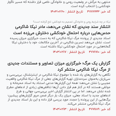
منتهی به مرگش در وضعیت روحی و خانوادگی خاصی قرار داشته که مسیر ناگوار
خودکشی را انتخاب کرده است.
کد خبر: ۴۷۷۲۲۳۳ تاریخ انتشار : ۱۴۰۳/۰۲/۲۰
نیکا در چه شرایط روحی و خانوادگی تصمیم به خودکشی تلخ گرفته است؟
انتشار سند جدیدی که نشان می‌دهد، مادر نیکا شاکرمی
حدس‌هایی درباره احتمال خودکشی دخترش می‌زده است
اسناد جدیدی از پرونده مرگ نیکا شاکرمی که به دست خبرگزاری میزان رسیده
است، نشان می‌دهد نسرین شاکرمی در آخرین مکالمات خود با دخترش نیکا
گمانه‌هایی در مورد احتمال خودکشی نیکا داشته است.
کد خبر: ۴۷۷۱۷۱۰ تاریخ انتشار : ۱۴۰۳/۰۲/۱۷
گزارش یک مرگ؛ خبرگزاری میزان تصاویر و مستندات جدیدی
از مرگ نیکا شاکرمی منتشر کرد
نگاهی به گزارش‌های یاد شده با موضوع نیکا شاکرمی در اینترنشنال، بی‌بی‌سی و
سی‌ان‌ان به‌عنوان سردمداران تهیه گزارش‌های جعلی از مرگ نیکا شاکرمی واقعیت
عجیبی را نشان می‌دهد؛ همه این گزارش‌ها مدعی استناد به اسناد محرمانه و
موثقی هستند که در کنار هم قرار دادن آن‌ها تناقض‌های زیادی از ادعا‌های مطرح
شده نشان می‌دهد. اما در پی انتشار گزارش اخیر بی‌بی‌سی جهانی و طرح
ادعا‌های جدید با اسناد جعلی، میزان یک بار دیگر ضمن مرور گزارش‌های پیشین؛
برگ‌هایی از این پرونده را مجدد مورد بررسی قرار داده و این بار اسناد جدیدی از
مرگ نیکا شاکرمی منتشر می‌کند.
کد خبر: ۴۷۷۱۱۸۹ تاریخ انتشار : ۱۴۰۳/۰۲/۱۳