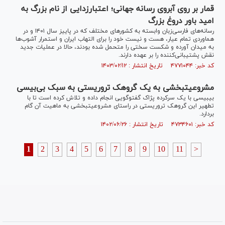
قمار بر روی آبروی رسانه جهانی؛ اعتبارزدایی از نام بزرگ به
امید باور دروغ بزرگ
رسانه‌های فارسی‌زبان وابسته به کشور‌های مختلف که در پاییز سال ۱۴۰۱ و در
هماوردی تمام عیار، هست و نیست خود را برای التهاب ایران و استمرار آشوب‌ها
به میدان آورده و شکست سختی را متحمل شده بودند، حالا در عملیات جدید
نقش پشتیبانی‌کننده را بر عهده دارند.
کد خبر: ۴۷۷۱۰۴۴ تاریخ انتشار : ۱۴۰۳/۰۲/۱۲
مشروعیت‎بخشی به یک گروهک تروریستی به سبک بی‎‌بی‎سی
بی‎بی‎سی با یک سرکرده پژاک گفت‎وگویی انجام داده و تلاش کرده است تا با
تطهیر این گروهک تروریستی در راستای مشروعیت‎بخشی به ماهیت آن گام
بردارد.
کد خبر: ۴۷۳۴۶۰۱ تاریخ انتشار : ۱۴۰۲/۰۶/۲۶
1
2
3
4
5
6
7
8
9
10
11
>